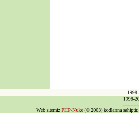
·
Kıbrıs'ın Türkiyesiz
AB üyeliği mümkün
mü?
·
Avrupa Birliği ve
Kıbrıs Konusu
·
Internet mi, İnternet
mi?
·
DİLDE, FİKİRDE,
İŞTE BİRLİK
(Gaspıralı ve
Türkistan)
·
İSMAİL
GASPIRALI'NIN
FİKİRLERİ
·
Türkler ve İslamiyet
1998
·
Alparslan Türkeş'in
1998-
Din Anlayışı ve İslama
----------
Bakışı
Web sitemiz
PHP-Nuke
(© 2003) kodlarına sahipti
·
Gök Tanrı
·
Şamanizm Meselesi
·
Ruhban Okulu neden
açılmamalı?
·
Ruhban Okulu