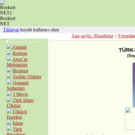
Tıklayın
kayıtlı kullanıcı olun
Ana sayfa ::
Hasabınız
::
Forumla
Atatürk
TÜRK
Başbug
(Sey
Atsız´ın
Mektupları
Bozkurt
Tarihte Türkler
Osmanlı
Sultanları
3 Mayis
Türk İslam
Ülküsü
Ülkücü
Hareket
İslam
Türk
Büyükleri