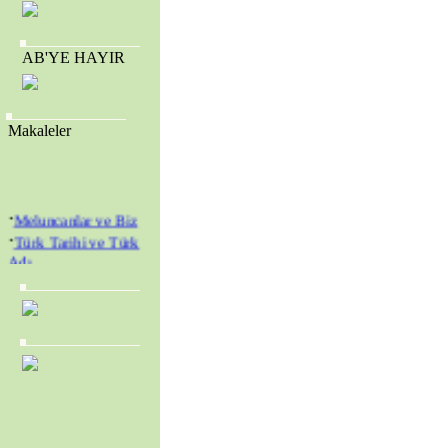
AB'YE HAYIR
Makaleler
·
Meluncanlar ve Biz
·
Türk Tarihi ve Türk
Adı
·
Amerikan Genç
Hristiyanlar Cemiyeti
(Y.M.C.A.) ve
Amerikan Kolejleri
·
SEVR YASALARI
MECLİS’TEN
GEÇİRİLEREK
TÜRKİYE YENİ BİR
KURTULUŞ
SAVAŞINA