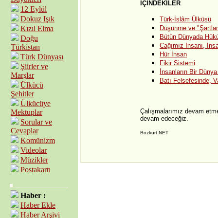
İÇİNDEKİLER
12 Eylül
Dokuz Işık
Türk-İslâm Ülküsü
Kızıl Elma
Düşünme ve "Şartla
Bütün Dünyada Hüküm
Doğu
Cağımız İnsanı, İnsa
Türkistan
Hür İnsan
Türk Dünyası
Fikir Sistemi
Şiirler ve
İnsanların Bir Dünya
Marşlar
Batı Felsefesinde, V
Ülkücü
Şehitler
Ülkücüye
Çalışmalarımız devam etme
Mektuplar
devam edeceğiz.
Sorular ve
Cevaplar
Bozkurt.NET
Komünizm
Videolar
Müzikler
Postakartı
Haber :
Haber Ekle
Haber Arşivi