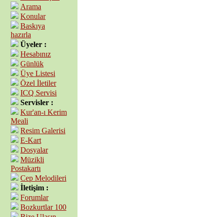
Arama
Konular
Baskıya
hazırla
Üyeler :
Hesabınız
Günlük
Üye Listesi
Özel İletiler
ICQ Servisi
Servisler :
Kur'an-ı Kerim
Meali
Resim Galerisi
E-Kart
Dosyalar
Müzikli
Postakartı
Cep Melodileri
İletişim :
Forumlar
Bozkurtlar 100
Bize Ulaşın