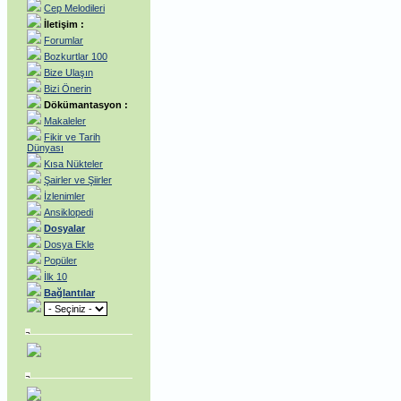
Cep Melodileri
İletişim :
Forumlar
Bozkurtlar 100
Bize Ulaşın
Bizi Önerin
Dökümantasyon :
Makaleler
Fikir ve Tarih
Dünyası
Kısa Nükteler
Şairler ve Şiirler
İzlenimler
Ansiklopedi
Dosyalar
Dosya Ekle
Popüler
İlk 10
Bağlantılar