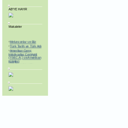
AB'YE HAYIR
Makaleler
·
Meluncanlar ve Biz
·
Türk Tarihi ve Türk Adı
·
Amerikan Genç
Hristiyanlar Cemiyeti
(Y.M.C.A.) ve Amerikan
Kolejleri
·
SEVR YASALARI
MECLİS’TEN
GEÇİRİLEREK
TÜRKİYE YENİ BİR
KURTULUŞ SAVAŞINA
BAŞLAMAK
MECBURİYETİNDE
BIRAKILDI!
·
ABD, Alenî Bir Düşman
Haline Gelmiştir!
·
Dedelerimiz Oğuzlar
Çıkmış Yola Aral
Kıyısından
·
Avrupa Birliğine neden
hayır.. Jeopolitik
Yaklaşım
·
Noel Üzerine
·
Gümrük Birliği