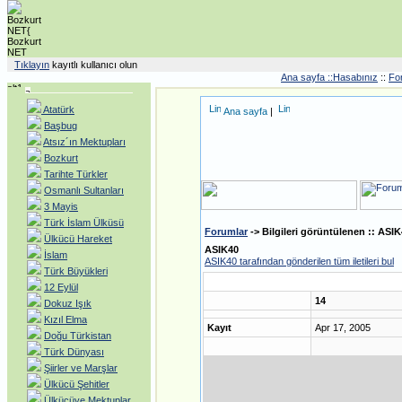
Tıklayın
kayıtlı kullanıcı olun
Ana sayfa ::
Hasabınız
::
Fo
Atatürk
Ana sayfa
|
Başbug
Atsız´ın Mektupları
Bozkurt
Tarihte Türkler
Osmanlı Sultanları
3 Mayis
Türk İslam Ülküsü
Forumlar
-> Bilgileri görüntülenen :: ASI
Ülkücü Hareket
ASIK40
İslam
ASIK40 tarafından gönderilen tüm iletileri bul
Türk Büyükleri
12 Eylül
14
Dokuz Işık
Kızıl Elma
Kayıt
Apr 17, 2005
Doğu Türkistan
Türk Dünyası
Şiirler ve Marşlar
Ülkücü Şehitler
Ülkücüye Mektuplar