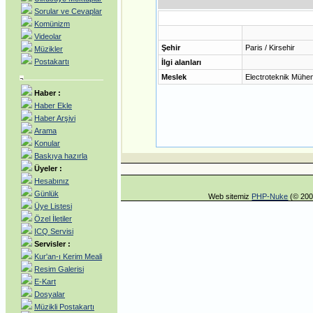
Sorular ve Cevaplar
Komünizm
Videolar
Şehir
Paris / Kirsehir
Müzikler
Postakartı
İlgi alanları
Meslek
Electroteknik Mühen
Haber :
Haber Ekle
Haber Arşivi
Arama
Konular
Baskıya hazırla
Üyeler :
Hesabınız
Günlük
Web sitemiz
PHP-Nuke
(© 200
Üye Listesi
Özel İletiler
ICQ Servisi
Servisler :
Kur'an-ı Kerim Meali
Resim Galerisi
E-Kart
Dosyalar
Müzikli Postakartı