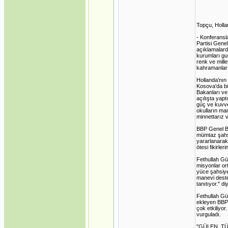
Topçu, Holla
- Konferansl
Partisi Gene
açıklamalard
kurumları gur
renk ve mill
kahramanların
Hollanda'nın
Kosova'da bi
Bakanları ve
açılışta yap
güç ve kuvvet
okulların ma
minnettarız 
BBP Genel Ba
mümtaz şahsi
yararlanarak
ötesi fikirler
Fethullah Gü
misyonlar or
yüce şahsiyet
manevi deste
tanıtıyor." di
Fethullah Gül
ekleyen BBP 
çok etkiliyor
vurguladı.
"GÜLEN, T