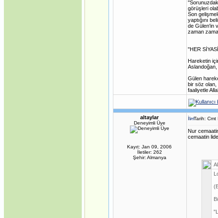
''Sorunuzdak
görüşleri ola
Son gelişmel
yaptığını be
de Gülen'in 
zaman zaman e
"HER SİYAS
Hareketin içi
Aslandoğan, 
Gülen hareke
bir söz olan,
faaliyetle Al
altaylar
Tarih: Cmt
Deneyimli Üye
Nur cemaatin
cemaatin lid
Kayıt: Jan 09, 2006
İletiler: 262
Şehir: Almanya
Al
L
(
B
"