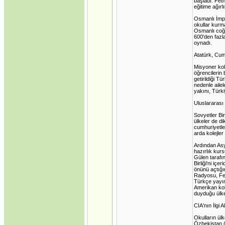
başladı. Feth
eğitime ağırl
Osmanlı İmpa
okullar kurm
Osmanlı coğr
600'den fazl
oynadı.
Atatürk, Cumh
Misyoner kole
öğrencilerin 
getirildiği T
nedenle ailel
yakını, Türki
Uluslararası
Sovyetler Bir
ülkeler de di
cumhuriyetler
arda kolejler 
Ardından Asy
hazırlık kurs
Gülen tarafı
Birliği'ni iç
önünü açtığı
Radyosu, Fet
Türkçe yayın
Amerikan kole
duyduğu ülkel
CIA'nın İlgi 
Okulların ülk
Özbekistan (