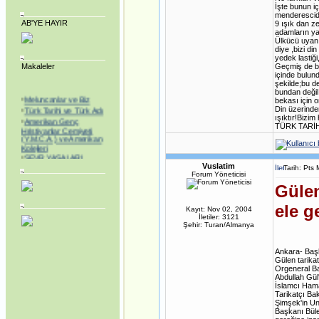
İşte bunun i
menderescidi
AB'YE HAYIR
9 ışık dan z
adamların ya
Ülkücü uyanı
diye ,bizi d
yedek lastiği
Makaleler
Geçmiş de bu
içinde bulun
şekilde;bu d
·
bundan değil
Meluncanlar ve Biz
bekası için o
·
Türk Tarihi ve Türk Adı
Din üzerinden
·
Amerikan Genç
ışıktır!Bi
Hristiyanlar Cemiyeti
TÜRK TARİH
(Y.M.C.A.) ve Amerikan
Kolejleri
·
SEVR YASALARI
MECLİS’TEN
Vuslatim
GEÇİRİLEREK
Tarih: Pts
Forum Yöneticisi
TÜRKİYE YENİ BİR
KURTULUŞ SAVAŞINA
Gülen
BAŞLAMAK
MECBURİYETİNDE
ele g
Kayıt: Nov 02, 2004
BIRAKILDI!
İletiler: 3121
·
ABD, Alenî Bir Düşman
Şehir: Turan/Almanya
Haline Gelmiştir!
·
Dedelerimiz Oğuzlar
Çıkmış Yola Aral
Ankara- Baş
Kıyısından
Gülen tarika
·
Avrupa Birliğine neden
Orgeneral Ba
hayır.. Jeopolitik
Abdullah Gül
Yaklaşım
İslamcı Hamas
·
Tarikatçı Ba
Noel Üzerine
Şimşek'in Una
·
Gümrük Birliği
Başkanı Büle
Anlaşmasının