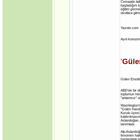
Cemaatin laik
başladığını b
eğitim görme
okullara git
Yazete.com
Ayni konusman
'
Gülen
Gülen Enstit
ABD'de bir d
toplumun her
"anlamsız" o
Washington'd
"Gülen Harek
Kurulu üyesi
kaldırılması
Aslandoğan, "
tanımladı.
Alp Aslandoğa
fenomen hali
hareketinin b