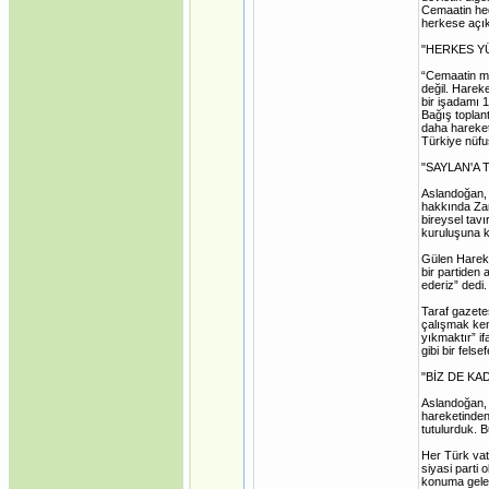
Cemaatin hede
herkese açıkt
"HERKES YÜ
“Cemaatin ma
değil. Harek
bir işadamı 
Bağış toplant
daha hareket
Türkiye nüfu
"SAYLAN'A 
Aslandoğan, 
hakkında Zam
bireysel tavı
kuruluşuna k
Gülen Hareke
bir partiden 
ederiz” dedi.
Taraf gazete
çalışmak ken
yıkmaktır” i
gibi bir fels
"BİZ DE KA
Aslandoğan, A
hareketinden
tutulurduk. 
Her Türk vata
siyasi parti 
konuma gelebi