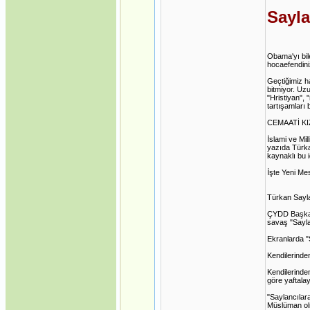
Sayla
Obama'yı bil
hocaefendini
Geçtiğimiz h
bitmiyor. Uz
"Hristiyan", 
tartışamları b
CEMAATİ KI
İslami ve Mil
yazıda Türka
kaynaklı bu 
İşte Yeni Me
Türkan Sayl
ÇYDD Başkanı
savaş "Sayla
Ekranlarda "
Kendilerind
Kendilerinde
göre yaftalay
"Saylancılara
Müslüman olmu