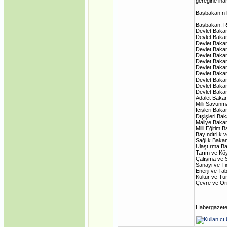
gereğine inan
Anayasanın Başlangıç
Kısmına Aykırılığı -1-
Başbakanın h
·
Siyasi Konjonktürde
Irak Türkmenleri
Başbakan: R
·
Gümrük Birliği
Devlet Baka
Anlaşmasının
Devlet Bakan
Anayasanın Başlangıç
Devlet Baka
Kısmına Aykırılığı -2-
Devlet Baka
·
Devlet Bakan
Kıbrıs'ın Türkiyesiz AB
Devlet Baka
üyeliği mümkün mü?
Devlet Baka
·
Avrupa Birliği ve Kıbrıs
Devlet Baka
Konusu
Devlet Bakan
·
Internet mi, İnternet
Devlet Baka
mi?
Devlet Bakan
·
DİLDE, FİKİRDE, İŞTE
Adalet Bakan
BİRLİK (Gaspıralı ve
Milli Savunm
Türkistan)
İçişleri Baka
·
Dışişleri Ba
İSMAİL
Maliye Baka
GASPIRALI'NIN
Milli Eğitim
FİKİRLERİ
Bayındırlık 
·
Türkler ve İslamiyet
Sağlık Baka
·
Alparslan Türkeş'in Din
Ulaştırma Bak
Anlayışı ve İslama
Tarım ve Kö
Bakışı
Çalışma ve 
·
Gök Tanrı
Sanayi ve Ti
·
Enerji ve Ta
Şamanizm Meselesi
Kültür ve Tu
·
Ruhban Okulu neden
Çevre ve Or
açılmamalı?
·
Ruhban Okulu
·
Çanakkale Savaşları
·
Habergazet
Türk Kültüründe
Nevruz ve Milli Birlik-
Beraberlik