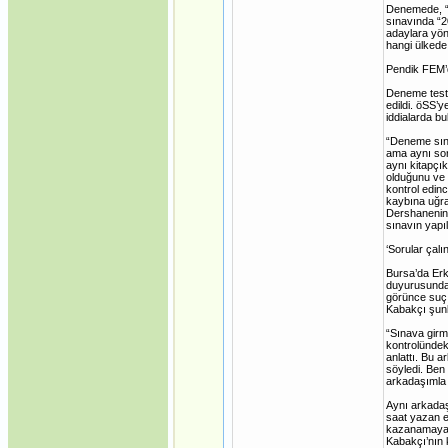
Denemede, “E
sınavında “2
adaylara yön
hangi ülkede 
Pendik FEM’d
Deneme testi
edildi. öSS’y
iddialarda b
“Deneme sına
ama aynı sor
aynı kitapçı
olduğunu ve 
kontrol edin
kaybına uğrat
Dershanenin 
sınavın yapı
‘Sorular çal
Bursa’da Erk
duyurusunda 
görünce suç
Kabakçı şunl
“Sınava girm
kontrolündeki
anlattı. Bu 
söyledi. Be
arkadaşımla t
Aynı arkadaş
saat yazan e-
kazanamayac
Kabakçı’nın 