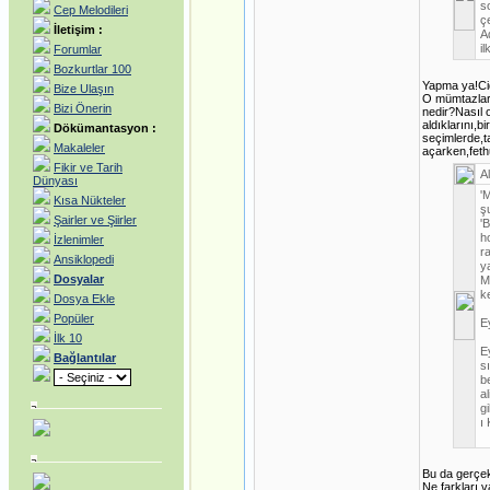
s
Cep Melodileri
ç
İletişim :
A
i
Forumlar
Bozkurtlar 100
Yapma ya!Cid
Bize Ulaşın
O mümtazlar 
Bizi Önerin
nedir?Nasıl o
aldıklarını,
Dökümantasyon :
seçimlerde,ta
Makaleler
açarken,feth
Fikir ve Tarih
Al
Dünyası
'
Kısa Nükteler
ş
Şairler ve Şiirler
'
h
İzlenimler
r
Ansiklopedi
y
Dosyalar
M
k
Dosya Ekle
Popüler
Ey
İlk 10
E
Bağlantılar
s
b
a
g
ı
Bu da gerçe
Ne farkları 