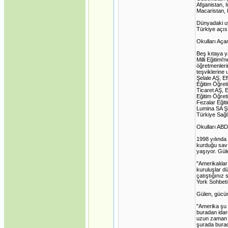
Afganistan, 
Macaristan, 
Dünyadaki uy
Türkiye açıs
Okulları Açan
Beş kıtaya ya
Milli Eğitimi
öğretmenlerin
teşviklerine
Şelale AŞ, E
Eğitim Öğret
Ticaret AŞ, 
Eğitim Öğret
Fezalar Eğiti
Lumina SA Şi
Türkiye Sağl
Okulları ABD'
1998 yılında 
kurduğu savı
yaşıyor. Güle
"Amerikalıla
kuruluşlar d
çatıştığınız
York Sohbeti,
Gülen, gücün
"Amerika şu 
buradan idar
uzun zaman d
şurada burad