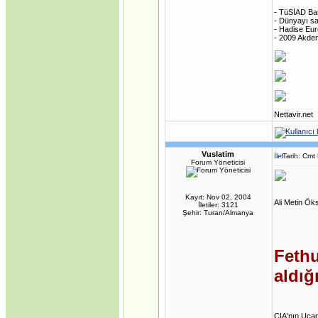
- TüSİAD Ba
- Dünyayı sa
- Hadise Eur
- 2009 Akden
Nettavir.net
Vuslatim
Tarih: Cm
Forum Yöneticisi
Kayıt: Nov 02, 2004
Ali Metin Ök
İletiler: 3121
Şehir: Turan/Almanya
Fethu
aldığ
CIA'nın Uça