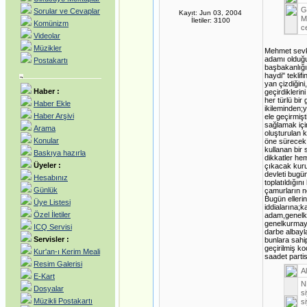
G
Sorular ve Cevaplar
Kayıt: Jun 03, 2004
M
İletiler: 3100
Komünizm
c
Videolar
Müzikler
Mehmet sevki
adamı olduğu
Postakartı
başbakanlığı
haydi" teklif
yan çizdiğini
Haber :
geçirdiklerin
her türlü bir
Haber Ekle
ikileminden;y
Haber Arşivi
ele geçirmiş
sağlamak için
Arama
oluşturulan 
Konular
öne sürecek 
kullanan bir
Baskıya hazırla
dikkatler he
Üyeler :
çıkacak kuru
devleti bugün
Hesabınız
toplatıldığın
Günlük
çamurların ne
Bugün elleri
Üye Listesi
iddialarına;
Özel İletiler
adam,genelku
genelkurmay 
ICQ Servisi
darbe albayl
Servisler :
bunlara sahi
geçirilmiş k
Kur'an-ı Kerim Meali
saadet parti
Resim Galerisi
Al
E-Kart
N
Dosyalar
s
Müzikli Postakartı
s