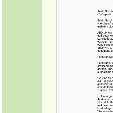
Said-i Nursi
süpürgenin b
Said-i Nursi
Nakşibendî ta
mahkûm oldu,
ABD yönetimi
doğrudan ken
kurulduğu aç
veriliyor. T
yönetimine e
SüperNATO ö
güdümüne gi
Fethullah S
Fethullah Gü
örgütlenmele
dernek, Türk
şubesini de 
"Ve yine bu
oldu. O güne 
gönderip tüz
önünde topla
İstanbul, 199
Gülen, örgüt
Kestanepazar
Mücadele Der
mekânlarda d
kurdurduğu, p
"Komandolar"