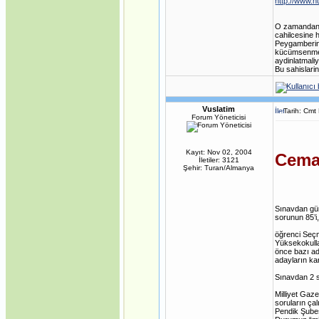
http://www.
O zamandan 
cahilcesine h
Peygamberini
kücümsenmeye
aydinlatmaliy
Bu sahislarin
Vuslatim
Tarih: Cmt
Forum Yöneticisi
Kayıt: Nov 02, 2004
Cemaa
İletiler: 3121
Şehir: Turan/Almanya
Sınavdan gün
sorunun 85’i
öğrenci Seçm
Yüksekokulla
önce bazı ada
adayların kar
Sınavdan 2 s
Milliyet Gaz
soruların ça
Pendik Şubes