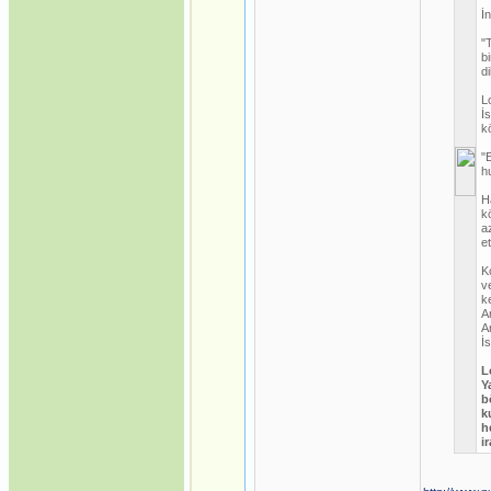
İ
"
b
di
L
İ
k
"
h
H
k
a
e
K
v
k
A
A
İ
L
Y
b
k
h
i