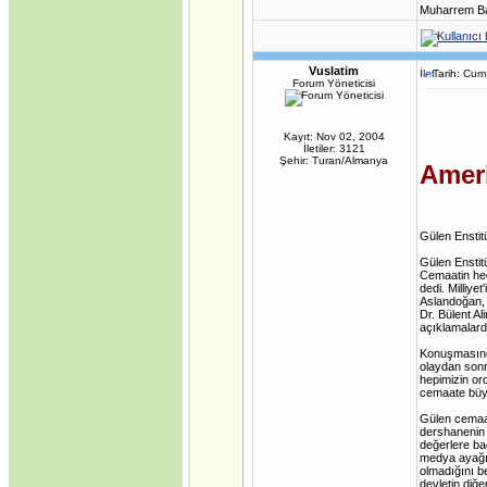
Muharrem Ba
Vuslatim
Tarih: Cu
Forum Yöneticisi
Kayıt: Nov 02, 2004
İletiler: 3121
Şehir: Turan/Almanya
Ameri
Gülen Enstit
Gülen Enstit
Cemaatin hede
dedi. Milliy
Aslandoğan, 
Dr. Bülent Al
açıklamalard
Konuşmasında
olaydan sonr
hepimizin or
cemaate büyü
Gülen cemaat
dershanenin 
değerlere bağ
medya ayağı o
olmadığını b
devletin diğ