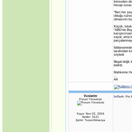
kimseden de
hesap soraca
''Ben her şe
olduğu sürec
olmasının bu 
Küçük, tutuk
''ABD'nin Büy
karıştırırsa
sayar, ama b
parçalanmaya
İddianamede, 
tarafından k
söyledi.
İllegal değil
belirtti.
Mahkeme Heye
....
AA
Vuslatim
Tarih: Pts
Forum Yöneticisi
Kayıt: Nov 02, 2004
İletiler: 3121
Şehir: Turan/Almanya