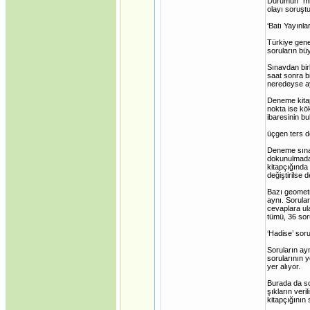
Durumun “mid
olayı soruşt
‘Batı Yayınlar
Türkiye gene
soruların bü
Sınavdan bir
saat sonra b
neredeyse a
Deneme kitap
nokta ise kök
ibaresinin b
üçgen ters 
Deneme sınav
dokunulmadan
kitapçığında
değiştirilse
Bazı geometri
aynı. Sorula
cevaplara ul
tümü, 36 sor
‘Hadise’ sor
Soruların ay
sorularının 
yer alıyor.
Burada da so
şıkların veri
kitapçığının