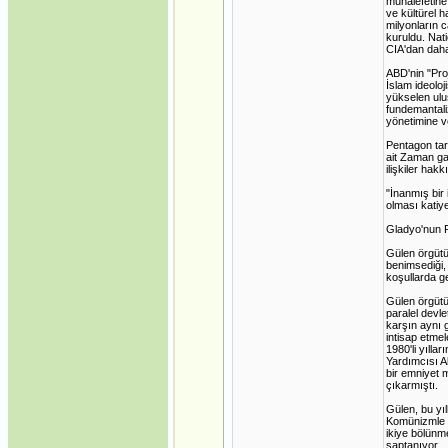
muhalefetine 
ve kültürel h
milyonların c
kuruldu. Nat
CIA'dan daha
ABD'nin "Proj
İslam ideoloj
yükselen ulus
fundemantaliz
yönetimine ve
Pentagon tar
ait Zaman ga
ilişkiler hak
"İnanmış bir
olması katiy
Gladyo'nun 
Gülen örgütü
benimsediği, 
koşullarda gel
Gülen örgütü
paralel devl
karşın aynı 
intisap etmel
1980'li yıll
Yardımcısı A
bir emniyet m
çıkarmıştı.
Gülen, bu yı
Komünizmle 
ikiye bölünme
saptanıyor.