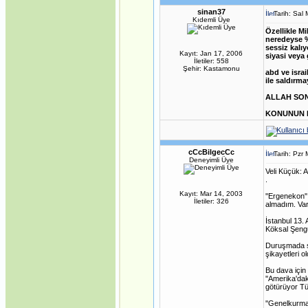
·
Sovyetler Birliği’nin
Çöküşü ve Yeni Rusya
sinan37
Tarih: Sal
Çeçen Mücadelesi
Kıdemli Üye
·
Türkçenin Anadil
Özellikle M
Olarak Dünyadaki Yeri
neredeyse %
·
Masonların Kirli İşleri
sessiz kalıy
Kayıt: Jan 17, 2006
·
siyasi veya 
Gümrük birliği mi;
İletiler: 558
sömürge antlaşması
Şehir: Kastamonu
abd ve isra
mı?
ile saldırma
·
17 Ağustos 1999
Depremi ve gizlenen
ALLAH SON
gerçekler
KONUNUN B
cCcBilgecCc
Tarih: Pzr
Deneyimli Üye
Veli Küçük: A
.
Kayıt: Mar 14, 2003
''Ergenekon'
İletiler: 326
almadım. Var
İstanbul 13
Köksal Şengü
Duruşmada sö
şikayetleri o
Bu dava için
''Amerika'dak
götürüyor Tür
''Genelkurma