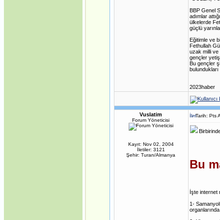
BBP Genel Se
adımlar attı
ülkelerde Fet
güçlü yarınla
Eğitimle ve 
Fethullah Gü
uzak milli v
gençler yeti
Bu gençler ş
bulundukları 
2023haber
Vuslatim
Tarih: Pts
Forum Yöneticisi
Birbirinde
Kayıt: Nov 02, 2004
İletiler: 3121
Şehir: Turan/Almanya
Bu ma
İşte internet
1- Samanyol
organlarında