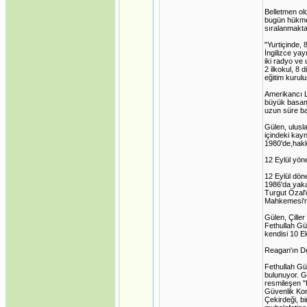
Belletmen o
bugün hükmet
sıralanmakta
"Yurtiçinde,
İngilizce ya
iki radyo ve
2 ilkokul, 8
eğitim kurul
Amerikancı L
büyük basama
uzun süre ba
Gülen, ulusla
içindeki kay
1980'de,hakk
12 Eylül yön
12 Eylül dön
1986'da yaka
Turgut Özal'
Mahkemesi'nc
Gülen, Çiller
Fethullah Gü
kendisi 10 E
Reagan'ın D
Fethullah Gü
bulunuyor. G
resmileşen "D
Güvenlik Kons
Çekirdeği, bi