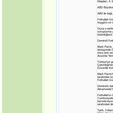
Kitapları, 4.
ABD Büyükelç
ABD ile bağı
Fethullah Gü
hoşgörü ve d
Oysa o tariht
soruşturma y
bütünlüğünü 
Demirel'i Fe
Mark Parris,
dönüşünde De
önce terk et
Asya'da "Ilı
Türkiye'ye g
Çekirdeği'ni
Güvenlik Kon
Mark Parris'i
tarafından k
Fethullah Gü
Demirel'e ödü
Abramowitz'in
Fethullah'ın
Cumhuriyetler
barındırılıyo
tarafından it
Tarih, 3 Mart