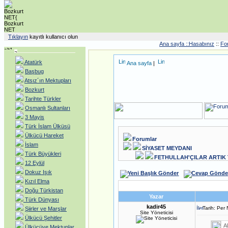
Tıklayın
kayıtlı kullanıcı olun
Ana sayfa ::
Hasabınız
::
Fo
Atatürk
Ana sayfa
|
Başbug
Atsız´ın Mektupları
Bozkurt
Tarihte Türkler
Osmanlı Sultanları
3 Mayis
Türk İslam Ülküsü
Ülkücü Hareket
Forumlar
İslam
SİYASET MEYDANI
Türk Büyükleri
FETHULLAH'ÇILAR ARTIK 
12 Eylül
Dokuz Işık
Kızıl Elma
Doğu Türkistan
Yazar
Türk Dünyası
kadir45
Tarih: Per
Şiirler ve Marşlar
Site Yöneticisi
Ülkücü Şehitler
Al
Ülkücüye Mektuplar