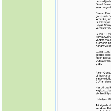
benzerliğinde
Genel Sekret
yayın organla
"Kasım Gülek,
görüşürdü. V
'Amerika, si
Gülek beyin b
Beyaz Saray'
vermiştir." 
Gülen, 1 Eyl
Abramowitz'd
vasıtasıyla 
isterseniz b
Kongre'ye ka
Gülen, 1992 
şekilde ölen 
Moon tarikatı
Dünya Anti K
Çatlı.
Falun-Gong, 
bir başka tar
içinde olduğu
CIA'nın denet
Her dört tari
Kuşkusuz bun
yönlendiriliyo
Hıristiyan Mi
Türkiye'de di
verirken, Fe