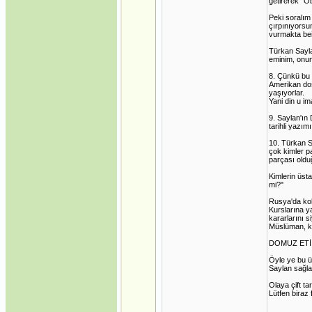
getirerek "O
Peki soralım
çırpınıyorsu
vurmakta be
Türkan Saylan
eminim, onun
8. Çünkü bu 
Amerikan dos
yaşıyorlar.
Yani din u i
9. Saylan'ın 
tarihli yazı
10. Türkan S
çok kimler p
parçası oldu
Kimlerin üsta
mi?"
Rusya'da kol
Kurslarına y
kararlarını s
Müslüman, ki
DOMUZ ETİ 
Öyle ye bu ü
Saylan sağla
Olaya çift ta
Lütfen biraz 