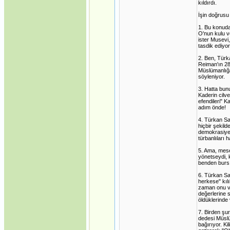
kıldırdı.
İşin doğrusu
1. Bu konuda
O'nun kulu v
ister Musevi,
tasdik ediyor
2. Ben, Türk
Reiman'ın 28
Müslümanlığa
söyleniyor.
3. Hatta bunu
Kaderin cilv
efendileri" K
adım önde!
4. Türkan Sa
hiçbir şekild
demokrasiye 
türbanlıları 
5. Ama, mese
yönetseydi, 
benden burs 
6. Türkan Sa
herkese" kıl
zaman onu ve
değerlerine 
öldüklerinde
7. Birden şu
dedesi Müslü
bağırıyor. Ki