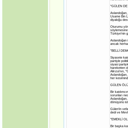
"GÜLEN DE 
Aslandoğan, F
Usame Bin Lad
diyaloğu des
Oturumu yöne
söylemesine k
Türkiye'nin 
Aslandoğan is
ancak herhan
"BELLİ DE
Siyasete kat
partiyle poli
siyasi partiy
hareketten d
Alirıza'nın,
Aslandoğan, 
her kesimind
GÜLEN ÖLÜ
Bir katılımc
sorunları ne
Aslandoğan, 
dönüşünü ist
Gülen'in vef
dedi ve Mevl
"EMEKLİ O
Bir başka kat