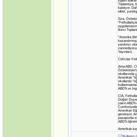
Eğitim Bakan
Toplantıya, 
katılıyor. Da
elbet, yurtdı
Sıra, Özbeki
"Fethullahçıl
uygulamasını
İkinci Toplan
"Amerika Birl
kazandırmışl
yardımcı olu
zannediyoruz
Yayınları)
CIA'cılar Fe
Ama ABD, CIA
Özbekistan'd
okullarında ç
Amerikalı "ö
okullarda "öğ
kullanmaktadı
ABD'li ve İng
CIA, Fethull
Doğan Duyar'ı
yakın ABD'li
Cumhuriyetler
Amerikan Eği
gerekiyor. A
pasaportla eş
ABD'li öğret
Amerikalı kay