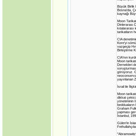
Büyük Birlik 
Bosna'da, Çe
kaynağı Büyük
Moon Tarikatı
Dinlerarası 
kıtalararası 
tarikatların 
CIA denetimi
Kore'yi sömü
vazgeçip Hır
Birleştirme Ki
CIA'nın kurd
Moon tarikat
Dernekleri d
soruşturması
görüyoruz. G
neoconservat
yayınlanan Z
İsrail ile İlişk
Moon tarikatı
dikkat çekici
yönetiminin İ
bedduaların k
Graham Fuller
yapması gerek
İstanbul, 199
Gülen'in İsla
Fethullahçıla
"Abramowitz'