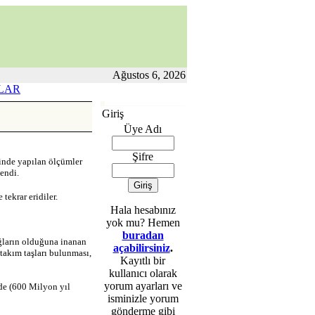
Ağustos 6, 2026
LAR
Giriş
Üye Adı
Şifre
rinde yapılan ölçümler
endi.
tekrar eridiler.
Hala hesabınız
yok mu? Hemen
buradan
ğların olduğuna inanan
açabilirsiniz
.
 takım taşları bulunması,
Kayıtlı bir
kullanıcı olarak
yorum ayarları ve
rde (600 Milyon yıl
isminizle yorum
gönderme gibi