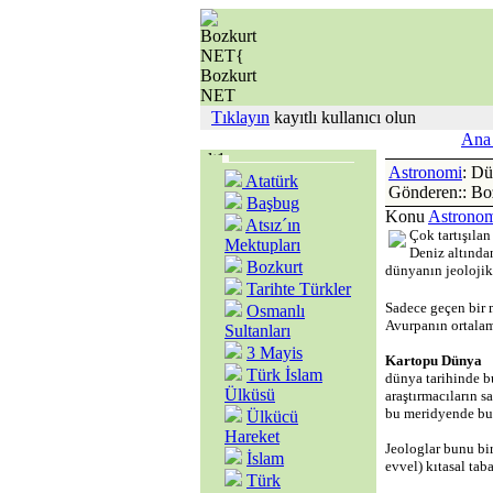
Tıklayın
kayıtlı kullanıcı olun
Ana 
Astronomi
: Dü
Atatürk
Gönderen:: Bo
Başbug
Konu
Astrono
Atsız´ın
Çok tartışılan
Mektupları
Deniz altında
Bozkurt
dünyanın jeolojik
Tarihte Türkler
Sadece geçen bir m
Osmanlı
Avurpanın ortalama
Sultanları
3 Mayis
Kartopu Dünya
Türk İslam
dünya tarihinde b
Ülküsü
araştırmacıların s
bu meridyende buz
Ülkücü
Hareket
Jeologlar bunu bi
İslam
evvel) kıtasal tab
Türk