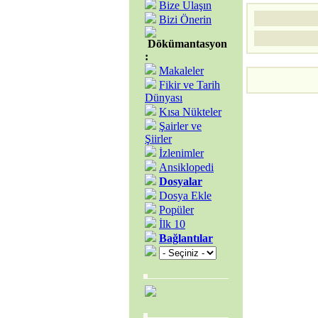
Bize Ulaşın
Bizi Önerin
Dökümantasyon
:
Makaleler
Fikir ve Tarih
Dünyası
Kısa Nükteler
Şairler ve
Şiirler
İzlenimler
Ansiklopedi
Dosyalar
Dosya Ekle
Popüler
İlk 10
Bağlantılar