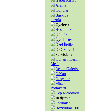
Haber Arşivi
Arama
Konular
Baskıya
hazırla
Üyeler :
Hesabınız
Günlük
Üye Listesi
Özel İletiler
ICQ Servisi
Servisler :
Kur'an-ı Kerim
Meali
Resim Galerisi
E-Kart
Dosyalar
Müzikli
Postakartı
Cep Melodileri
İletişim :
Forumlar
Bozkurtlar 100