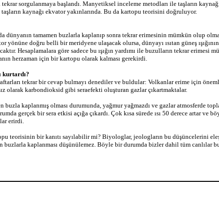
 tekrar sorgulanmaya başlandı. Manyetiksel inceleme metodları ile taşların kaynağı
 taşların kaynağı ekvator yakınlarında. Bu da kartopu teorisini doğruluyor.
da dünyanın tamamen buzlarla kaplanıp sonra tekrar erimesinin mümkün olup olma
or yönüne doğru belli bir meridyene ulaşacak olursa, dünyayı ısıtan güneş ışığını
caktır.
Hesaplamalara göre sadece bu ışığın yardımı ile buzulların tekrar erimesi 
anın herzaman için bir kartopu olarak kalması gerekirdi.
ı kurtardı?
raftarları tekrar bir cevap bulmayı denediler ve buldular: Volkanlar erime için öneml
 olarak karbondioksid gibi seraefekti oluşturan gazlar çıkartmaktalar.
 buzla kaplanmış olması durumunda, yağmur yağmazdı ve gazlar atmosferde toplan
rumda gerçek bir sera etkisi açığa çıkardı. Çok kısa sürede ısı 50 derece artar ve bö
ar erirdi.
opu teorisinin bir kanıtı sayılabilir mi? Biyologlar, jeologların bu düşüncelerini eleş
buzlarla kaplanması düşünülemez. Böyle bir durumda bizler dahil tüm canlılar 