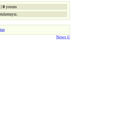
|
0
yorum
utulamayız.
lun
News ©