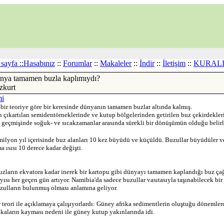
sayfa ::
Hasabınız
::
Forumlar
::
Makaleler
::
İndir
::
İletişim
::
KURAL
nya tamamen buzla kaplımıydı?
zkurt
mi
 bir teoriye göre bir keresinde dünyanın tamamen buzlar altında kalmış.
n çıkartılan semidentörneklerinde ve kutup bölgelerinden getirilen buz çekirdekle
 geçmişinde soğuk- ve sıcakzamanlar arasında sürekli bir dönüşümün olduğu belirl
ilyon yıl içerisinde buz alanları 10 kez büyüdü ve küçüldü. Buzullar büyüdüler ve 
 ısısı 10 derece kadar değişti.
uzların ekvatora kadar inerek bir kartopu gibi dünyayı tamamen kaplandığı buz ça
ayısı her geçen gün artıyor. Namibia'da sadece buzullar vasıtasıyla taşınabilecek bir
ulların bulunmuş olması anlamına geliyor.
r teori ile açıklamaya çalışıyorlardı: Güney afrika sedimentlerin oluştuğu dönemle
akaların kayması nedeni ile güney kutup yakınlarında idi.