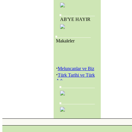
AB'YE HAYIR
Makaleler
·
Meluncanlar ve Biz
·
Türk Tarihi ve Türk
Adı
·
Amerikan Genç
Hristiyanlar Cemiyeti
(Y.M.C.A.) ve
Amerikan Kolejleri
·
SEVR YASALARI
MECLİS’TEN
GEÇİRİLEREK
TÜRKİYE YENİ BİR
KURTULUŞ