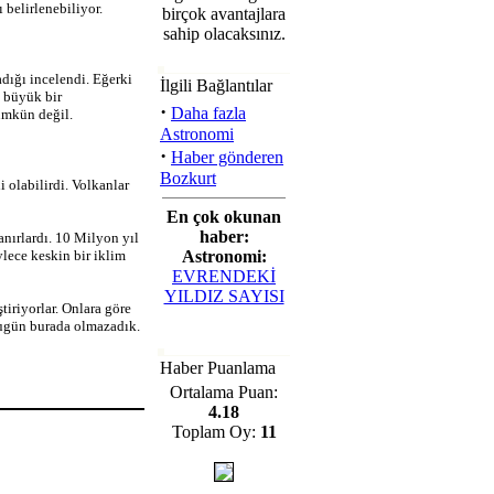
 belirlenebiliyor.
birçok avantajlara
sahip olacaksınız.
dığı incelendi.
Eğerki
İlgili Bağlantılar
n büyük bir
·
Daha fazla
mümkün değil.
Astronomi
·
Haber gönderen
Bozkurt
i olabilirdi. Volkanlar
En çok okunan
haber:
ırlardı. 10 Milyon yıl
ylece keskin bir iklim
Astronomi:
EVRENDEKİ
YILDIZ SAYISI
tiriyorlar. Onlara göre
bugün burada olmazadık.
Haber Puanlama
Ortalama Puan:
4.18
Toplam Oy:
11