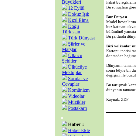
Büyükleri
Fakat bu açıklama
Bu sonuçlara göre
12 Eylül
Dokuz Işık
Buz Deryası
Kızıl Elma
Model hesapların
Doğu
buz katmanı ekvat
Türkistan
bölümünü yansıta
Bu şartlarda düny
Türk Dünyası
Şiirler ve
Bizi volkanlar m
Marşlar
Kartopu teorisi ta
Ülkücü
donmadan bağımsız
Şehitler
Dünyanın tamamen
Ülkücüye
sonra böyle bir du
Mektuplar
değişimi ile buzull
Sorular ve
Cevaplar
Bu tartışmalı kart
Komünizm
dünyanın tamamen 
Videolar
Kaynak: ZDF
Müzikler
Postakartı
Haber :
Haber Ekle