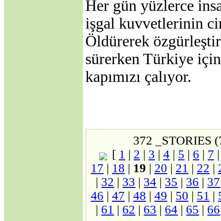
Her gün yüzlerce ins
SAVAŞINA
BAŞLAMAK
işgal kuvvetlerinin c
MECBURİYETİNDE
BIRAKILDI!
Öldürerek özgürleşti
·
ABD, Alenî Bir
Düşman Haline
sürerken Türkiye için
Gelmiştir!
·
Dedelerimiz Oğuzlar
kapımızı çalıyor.
Çıkmış Yola Aral
Kıyısından
·
Avrupa Birliğine
neden hayır..
Jeopolitik Yaklaşım
·
Noel Üzerine
·
Gümrük Birliği
372 _STORIES (
Anlaşmasının
[
1
|
2
|
3
|
4
|
5
|
6
|
7
Anayasanın Başlangıç
Kısmına Aykırılığı -1-
17
|
18
|
19
|
20
|
21
|
22
|
·
Siyasi Konjonktürde
|
32
|
33
|
34
|
35
|
36
|
37
Irak Türkmenleri
·
46
|
47
|
48
|
49
|
50
|
51
|
Gümrük Birliği
Anlaşmasının
|
61
|
62
|
63
|
64
|
65
|
66
Anayasanın Başlangıç
Kısmına Aykırılığı -2-