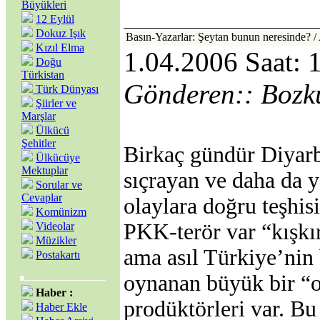
Büyükleri
12 Eylül
Dokuz Işık
Basın-Yazarlar: Şeytan bunun neresinde? /
Kızıl Elma
1.04.2006 Saat: 
Doğu
Türkistan
Gönderen:: Bozk
Türk Dünyası
Şiirler ve
Marşlar
Ülkücü
Şehitler
Birkaç gündür Diyarb
Ülkücüye
Mektuplar
sıçrayan ve daha da 
Sorular ve
Cevaplar
olaylara doğru teşhis
Komünizm
PKK-terör var “kışkı
Videolar
Müzikler
ama asıl Türkiye’nin 
Postakartı
oynanan büyük bir “o
Haber :
prodüktörleri var. Bu
Haber Ekle