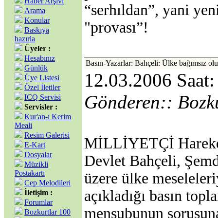
Haber Arşivi
“serhıldan”, yani yen
Arama
Konular
"provası”!
Baskıya
hazırla
Üyeler :
Hesabınız
Basın-Yazarlar: Bahçeli: Ülke bağımsız olu
Günlük
12.03.2006 Saat:
Üye Listesi
Özel İletiler
Gönderen:: Bozk
ICQ Servisi
Servisler :
Kur'an-ı Kerim
Meali
Resim Galerisi
MİLLİYETÇİ Hareket 
E-Kart
Dosyalar
Devlet Bahçeli, Şemd
Müzikli
Postakartı
üzere ülke meseleleriy
Cep Melodileri
açıkladığı basın topla
İletişim :
Forumlar
mensubunun sorusuna
Bozkurtlar 100