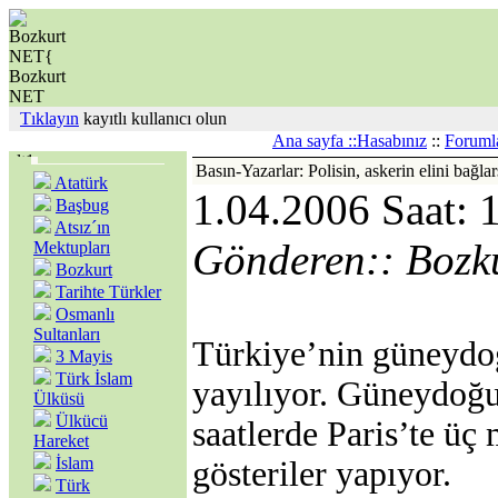
Tıklayın
kayıtlı kullanıcı olun
Ana sayfa ::
Hasabınız
::
Foruml
Basın-Yazarlar: Polisin, askerin elini bağla
Atatürk
1.04.2006 Saat: 
Başbug
Atsız´ın
Gönderen:: Bozk
Mektupları
Bozkurt
Tarihte Türkler
Osmanlı
Sultanları
Türkiye’nin güneydoğ
3 Mayis
Türk İslam
yayılıyor. Güneydoğu
Ülküsü
Ülkücü
saatlerde Paris’te üç
Hareket
İslam
gösteriler yapıyor.
Türk