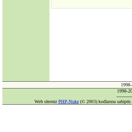
·
Kıbrıs'ın Türkiyesiz
AB üyeliği mümkün
mü?
·
Avrupa Birliği ve
Kıbrıs Konusu
·
Internet mi, İnternet
mi?
·
DİLDE, FİKİRDE,
İŞTE BİRLİK
(Gaspıralı ve
Türkistan)
·
İSMAİL
GASPIRALI'NIN
FİKİRLERİ
1998
·
Türkler ve İslamiyet
1998-
·
Alparslan Türkeş'in
----------
Din Anlayışı ve İslama
Web sitemiz
PHP-Nuke
(© 2003) kodlarına sahipti
Bakışı
·
Gök Tanrı
·
Şamanizm Meselesi
·
Ruhban Okulu neden
açılmamalı?