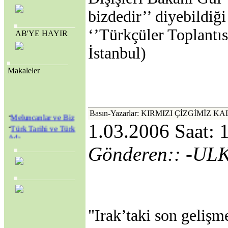
bizdedir’’ diyebildiği
‘’Türkçüler Toplantıs
AB'YE HAYIR
İstanbul)
Makaleler
·
Basın-Yazarlar: KIRMIZI ÇİZGİMİZ K
Meluncanlar ve Biz
·
1.03.2006 Saat: 
Türk Tarihi ve Türk
Adı
·
Amerikan Genç
Gönderen:: -U
Hristiyanlar Cemiyeti
(Y.M.C.A.) ve
Amerikan Kolejleri
·
SEVR YASALARI
MECLİS’TEN
GEÇİRİLEREK
"Irak’taki son gelişm
TÜRKİYE YENİ BİR
KURTULUŞ