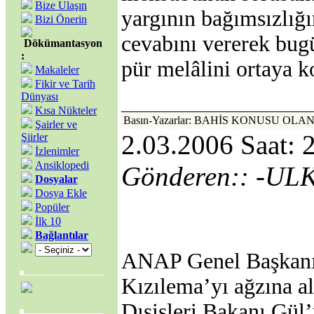
Bize Ulaşın
yargının bağımsızlığı
Bizi Önerin
cevabını vererek bug
Dökümantasyon
:
pür melâlini ortaya k
Makaleler
Fikir ve Tarih
Dünyası
Kısa Nükteler
Basın-Yazarlar: BAHİS KONUSU OL
Şairler ve
2.03.2006 Saat: 
Şiirler
İzlenimler
Ansiklopedi
Gönderen:: -U
Dosyalar
Dosya Ekle
Popüler
İlk 10
Bağlantılar
ANAP Genel Başka
Kızılema’yı ağzına al
Dışişleri Bakanı Gül’