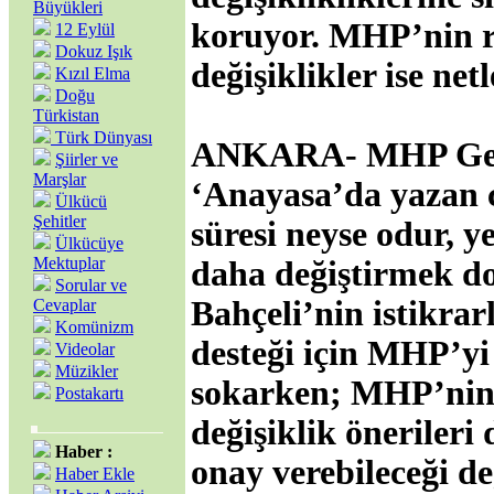
Büyükleri
koruyor. MHP’nin rı
12 Eylül
Dokuz Işık
değişiklikler ise netl
Kızıl Elma
Doğu
Türkistan
Türk Dünyası
ANKARA-
MHP Gene
Şiirler ve
Marşlar
‘Anayasa’da yazan 
Ülkücü
Şehitler
süresi neyse odur, y
Ülkücüye
Mektuplar
daha değiştirmek do
Sorular ve
Bahçeli’nin istikrarl
Cevaplar
Komünizm
desteği için MHP’yi
Videolar
Müzikler
sokarken; MHP’nin 
Postakartı
değişiklik önerileri
Haber :
onay verebileceği de
Haber Ekle