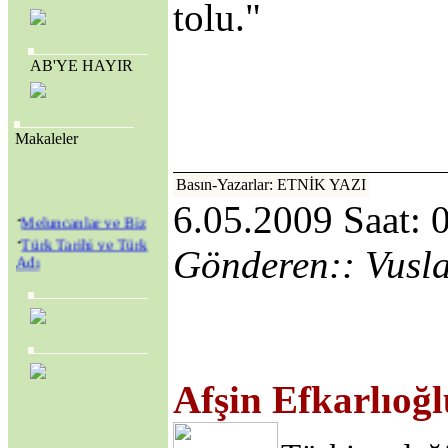
tolu."
AB'YE HAYIR
Makaleler
Basın-Yazarlar: ETNİK YAZI
6.05.2009 Saat: 
·
Meluncanlar ve Biz
·
Türk Tarihi ve Türk
Gönderen:: Vusl
Adı
·
Amerikan Genç
Hristiyanlar Cemiyeti
(Y.M.C.A.) ve
Amerikan Kolejleri
·
SEVR YASALARI
MECLİS’TEN
Afşin Efkarlıoğl
GEÇİRİLEREK
TÜRKİYE YENİ BİR
KURTULUŞ
SAVAŞINA