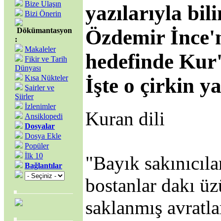
Bize Ulaşın
yazılarıyla bil
Bizi Önerin
Özdemir İnce'
Dökümantasyon
:
Makaleler
hedefinde Kur'
Fikir ve Tarih
Dünyası
Kısa Nükteler
İşte o çirkin ya
Şairler ve
Şiirler
İzlenimler
Kuran dili
Ansiklopedi
Dosyalar
Dosya Ekle
Popüler
İlk 10
"Bayık sakınıcıl
Bağlantılar
bostanlar dakı ü
saklanmış avratla