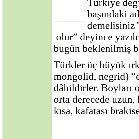
Türkiye deği
BAŞLAMAK
MECBURİYETİNDE
başındaki a
BIRAKILDI!
·
ABD, Alenî Bir
demelisiniz 
Düşman Haline
Gelmiştir!
olur” deyince yazıl
·
Dedelerimiz Oğuzlar
bugün beklenilmiş bi
Çıkmış Yola Aral
Kıyısından
·
Avrupa Birliğine
Türkler üç büyük ır
neden hayır..
Jeopolitik Yaklaşım
mongolid, negrid) “
·
Noel Üzerine
·
Gümrük Birliği
dâhildirler. Boyları
Anlaşmasının
Anayasanın Başlangıç
orta derecede uzun, 
Kısmına Aykırılığı -1-
·
Siyasi Konjonktürde
kısa, kafatası brakise
Irak Türkmenleri
·
Gümrük Birliği
Anlaşmasının
Anayasanın Başlangıç
Kısmına Aykırılığı -2-