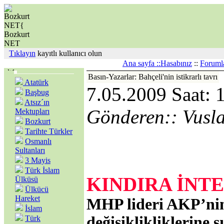
Tıklayın
kayıtlı kullanıcı olun
Ana sayfa ::
Hasabınız
::
Foruml
Basın-Yazarlar: Bahçeli'nin istikrarlı tavrı
Atatürk
7.05.2009 Saat: 
Başbug
Atsız´ın
Gönderen:: Vusl
Mektupları
Bozkurt
Tarihte Türkler
Osmanlı
Sultanları
ZÜB
3 Mayis
Türk İslam
KINDIRA İNT
Ülküsü
Ülkücü
Hareket
MHP lideri AKP’nin
İslam
değişiklikliklerine s
Türk