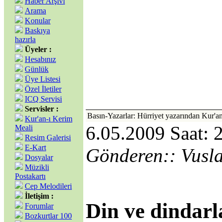
Haber Arşivi
Arama
Konular
Baskıya
hazırla
Üyeler :
Hesabınız
Günlük
Üye Listesi
Özel İletiler
ICQ Servisi
Servisler :
Basın-Yazarlar: Hürriyet yazarından Kur'an
Kur'an-ı Kerim
6.05.2009 Saat: 
Meali
Resim Galerisi
E-Kart
Gönderen:: Vusl
Dosyalar
Müzikli
Postakartı
Cep Melodileri
İletişim :
Din ve dindarl
Forumlar
Bozkurtlar 100