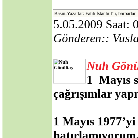
·
Kıbrıs'ın Türkiyesiz
AB üyeliği mümkün
Basın-Yazarlar: Fatih İstanbul’u, barbarlar T
mü?
·
5.05.2009 Saat: 
Avrupa Birliği ve
Kıbrıs Konusu
·
Internet mi, İnternet
Gönderen:: Vusl
mi?
·
DİLDE, FİKİRDE,
İŞTE BİRLİK
(Gaspıralı ve
Nuh Gönü
Türkistan)
·
İSMAİL
GASPIRALI'NIN
1 Mayıs s
FİKİRLERİ
·
Türkler ve İslamiyet
çağrışımlar yap
·
Alparslan Türkeş'in
Din Anlayışı ve İslama
Bakışı
·
Gök Tanrı
1 Mayıs 1977’yi 
·
Şamanizm Meselesi
·
Ruhban Okulu neden
açılmamalı?
hatırlamıyorum
·
Ruhban Okulu