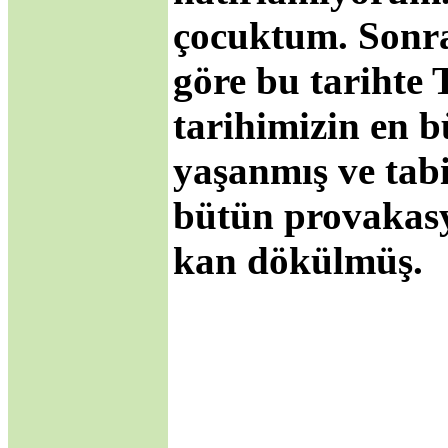
·
Çanakkale Savaşları
çocuktum. Sonr
·
Türk Kültüründe
Nevruz ve Milli Birlik-
göre bu tarihte
Beraberlik
·
Sovyetler Birliği’nin
tarihimizin en 
Çöküşü ve Yeni Rusya
Çeçen Mücadelesi
·
yaşanmış ve tab
Türkçenin Anadil
Olarak Dünyadaki
Yeri
bütün provakasy
·
Masonların Kirli İşleri
·
Gümrük birliği mi;
kan dökülmüş.
sömürge antlaşması
mı?
·
17 Ağustos 1999
Depremi ve gizlenen
gerçekler