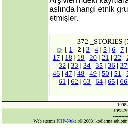
Arşivleri'ndeki kayıtla
aslında hangi etnik gr
etmişler.
372 _STORIES (
[
1
|
2
|
3
|
4
|
5
|
6
|
7
17
|
18
|
19
|
20
|
21
|
22
|
|
32
|
33
|
34
|
35
|
36
|
37
46
|
47
|
48
|
49
|
50
|
51
|
|
61
|
62
|
63
|
64
|
65
|
66
1998
1998-
----------
Web sitemiz
PHP-Nuke
(© 2003) kodlarına sahipti