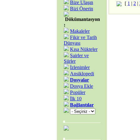
Bize Ulaşın
[
1
|
2
|
Bizi Önerin
Dökümantasyon
:
Makaleler
Fikir ve Tarih
Dünyası
Kısa Nükteler
Şairler ve
Şiirler
İzlenimler
Ansiklopedi
Dosyalar
Dosya Ekle
Popüler
İlk 10
Bağlantılar