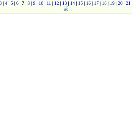
3
|
4
|
5
|
6
|
7
|
8
|
9
|
10
|
11
|
12
|
13
|
14
|
15
|
16
|
17
|
18
|
19
|
20
|
21