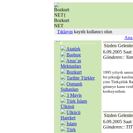
Tıklayın
kayıtlı kullanıcı olun
Ana 
Sizden Gele
Atatürk
6.09.2005 Saat:
Başbug
Gönderen:: Ya
Atsız´ın
Mektupları
Bozkurt
1995 yılıydı sanır
bir pikniğe katılm
Tarihte Türkler
yine Türkçülük Bay
Osmanlı
gitmeye karar verd
Sultanları
korkuyordum.
3 Mayis
Türk İslam
Ülküsü
Ülkücü
Sizden Gele
Hareket
6.09.2005 Saat:
İslam
Gönderen:: TI
Türk