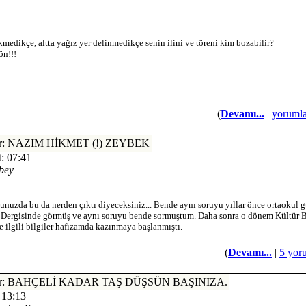
medikçe, altta yağız yer delinmedikçe senin ilini ve töreni kim bozabilir?
ön!!!
(
Devamı...
|
yorumla
ler: NAZIM HİKMET (!) ZEYBEK
: 07:41
bey
nuzda bu da nerden çıktı diyeceksiniz... Bende aynı soruyu yıllar önce ortaokul 
Dergisinde görmüş ve aynı soruyu bende sormuştum. Daha sonra o dönem Kültür 
ilgili bilgiler hafızamda kazınmaya başlanmıştı.
(
Devamı...
|
5 yor
nler: BAHÇELİ KADAR TAŞ DÜŞSÜN BAŞINIZA.
 13:13