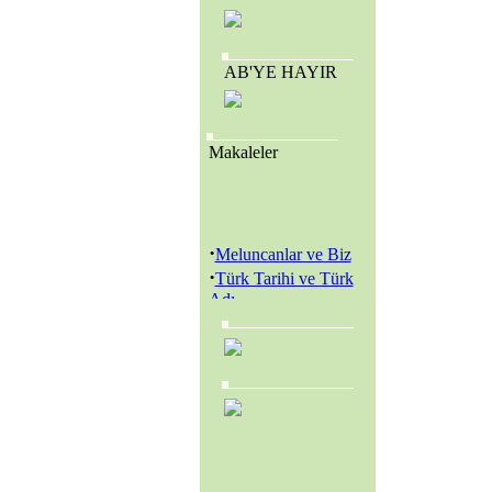
AB'YE HAYIR
Makaleler
·
Meluncanlar ve Biz
·
Türk Tarihi ve Türk
Adı
·
Amerikan Genç
Hristiyanlar Cemiyeti
(Y.M.C.A.) ve
Amerikan Kolejleri
·
SEVR YASALARI
MECLİS’TEN
GEÇİRİLEREK
TÜRKİYE YENİ BİR
KURTULUŞ