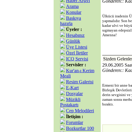
Haber Arşivi
Gönderen:: Ka
Arama
Konular
Ülkücü iradenin Ü
Baskıya
yapmalıdır. Son be
hazırla
kadar ulvi ve büyü
Üyeler :
sıgmayan edepsizl
Hesabınız
Amenna!
Günlük
Üye Listesi
Özel İletiler
ICQ Servisi
Sizden Gele
Servisler :
29.06.2005 Saat
Gönderen:: Ka
Kur'an-ı Kerim
Meali
Resim Galerisi
Ermeni bir anne b
E-Kart
Birleşik Devletler
Dosyalar
derin sevgisini ve
Müzikli
zaman sonra merhum
bıraktı.
Postakartı
Cep Melodileri
İletişim :
Forumlar
Bozkurtlar 100