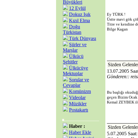
Büyükleri
12 Eylül
Dokuz Işık
Ey TÜRK !
Üstte mavi gök çök
Kızıl Elma
Titre ve kendine d
Doğu
Bilge Kagan
Türkistan
Türk Dünyası
Şiirler ve
Marşlar
Ülkücü
Şehitler
Sizden Gelen
Ülkücüye
13.07.2005 Saat
Mektuplar
Gönderen:: reis
Sorular ve
Cevaplar
Komünizm
Bu başlığı okuduğu
Videolar
geçen Bizim Ocak 
Kemal ZEYBEK ile 
Müzikler
Postakartı
Haber :
Sizden Gele
Haber Ekle
5.07.2005 Saat: