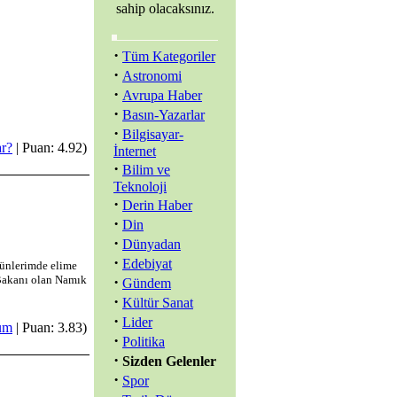
sahip olacaksınız.
·
Tüm Kategoriler
·
Astronomi
·
Avrupa Haber
·
Basın-Yazarlar
·
Bilgisayar-
r?
| Puan: 4.92)
İnternet
·
Bilim ve
Teknoloji
·
Derin Haber
·
Din
·
Dünyadan
·
Edebiyat
günlerimde elime
Bakanı olan Namık
·
Gündem
·
Kültür Sanat
·
Lider
um
| Puan: 3.83)
·
Politika
·
Sizden Gelenler
·
Spor