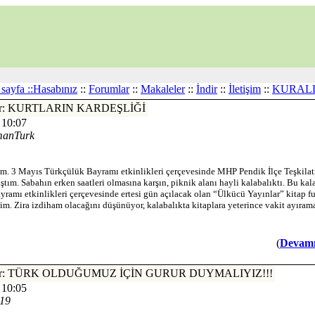
sayfa ::
Hasabınız
::
Forumlar
::
Makaleler
::
İndir
::
İletişim
::
KURAL
nler: KURTLARIN KARDEŞLİĞİ
 10:07
manTurk
ım. 3 Mayıs Türkçülük Bayramı etkinlikleri çerçevesinde MHP Pendik İlçe Teşkilatı
ıştım. Sabahın erken saatleri olmasına karşın, piknik alanı hayli kalabalıktı. Bu ka
ramı etkinlikleri çerçevesinde ertesi gün açılacak olan “Ülkücü Yayınlar” kitap f
im. Zira izdiham olacağını düşünüyor, kalabalıkta kitaplara yeterince vakit ayır
(
Devamı.
nler: TÜRK OLDUĞUMUZ İÇİN GURUR DUYMALIYIZ!!!
 10:05
T19