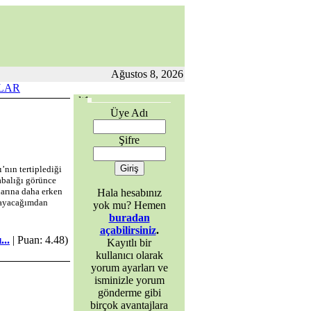
Ağustos 8, 2026
LAR
Üye Adı
Şifre
’nın tertiplediği
labalığı görünce
uarına daha erken
Hala hesabınız
amayacağımdan
yok mu? Hemen
buradan
açabilirsiniz
.
..
| Puan: 4.48)
Kayıtlı bir
kullanıcı olarak
yorum ayarları ve
isminizle yorum
gönderme gibi
birçok avantajlara