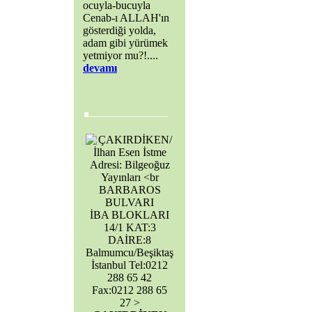
ocuyla-bucuyla
Cenab-ı ALLAH'ın
gösterdiği yolda,
adam gibi yürümek
yetmiyor mu?!....
devamı
BARBAROS
BULVARI
İBA BLOKLARI
14/1 KAT:3
DAİRE:8
Balmumcu/Beşiktaş
İstanbul Tel:0212
288 65 42
Fax:0212 288 65
27 >