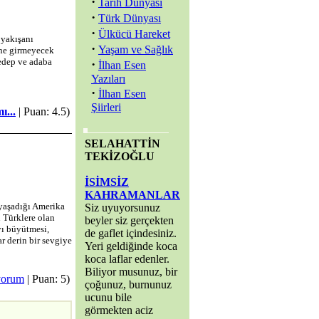
·
Tarih Dünyası
·
Türk Dünyası
·
Ülkücü Hareket
 yakışanı
·
Yaşam ve Sağlık
ine girmeyecek
 edep ve adaba
·
İlhan Esen
Yazıları
·
İlhan Esen
Şiirleri
ı...
| Puan: 4.5)
SELAHATTİN
TEKİZOĞLU
İSİMSİZ
KAHRAMANLAR
 yaşadığı Amerika
Siz uyuyorsunuz
 Türklere olan
beyler siz gerçekten
yı büyütmesi,
de gaflet içindesiniz.
r derin bir sevgiye
Yeri geldiğinde koca
koca laflar edenler.
Biliyor musunuz, bir
yorum
| Puan: 5)
çoğunuz, burnunuz
ucunu bile
görmekten aciz