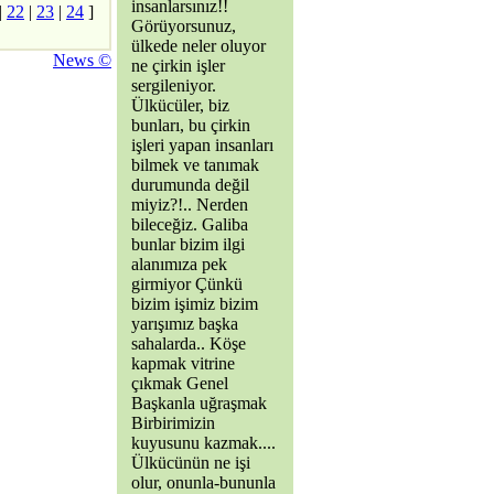
insanlarsınız!!
|
22
|
23
|
24
]
Görüyorsunuz,
ülkede neler oluyor
News ©
ne çirkin işler
sergileniyor.
Ülkücüler, biz
bunları, bu çirkin
işleri yapan insanları
bilmek ve tanımak
durumunda değil
miyiz?!.. Nerden
bileceğiz. Galiba
bunlar bizim ilgi
alanımıza pek
girmiyor Çünkü
bizim işimiz bizim
yarışımız başka
sahalarda.. Köşe
kapmak vitrine
çıkmak Genel
Başkanla uğraşmak
Birbirimizin
kuyusunu kazmak....
Ülkücünün ne işi
olur, onunla-bununla