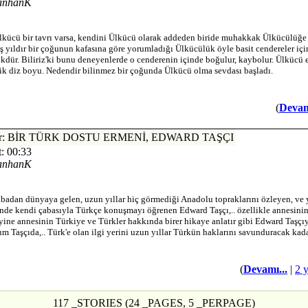
anhanK
lkücü bir tavrı varsa, kendini Ülkücü olarak addeden biride muhakkak Ülkücülüğe
ş yıldır bir çoğunun kafasına göre yorumladığı Ülkücülük öyle basit cendereler iç
kdür. Biliriz'ki bunu deneyenlerde o cenderenin içinde boğulur, kaybolur. Ülkücü
ik diz boyu. Nedendir bilinmez bir çoğunda Ülkücü olma sevdası başladı.
(
Devam
nler: BİR TÜRK DOSTU ERMENİ, EDWARD TAŞÇI
: 00:33
anhanK
abadan dünyaya gelen, uzun yıllar hiç görmediği Anadolu topraklarını özleyen, ve
inde kendi çabasıyla Türkçe konuşmayı öğrenen Edward Taşçı,.. özellikle annesinin
 yine annesinin Türkiye ve Türkler hakkında birer hikaye anlatır gibi Edward Taşçı
 Taşçıda,.. Türk'e olan ilgi yerini uzun yıllar Türkün haklarını savunduracak kada
(
Devamı...
|
2 
117 _STORIES (24 _PAGES, 5 _PERPAGE)