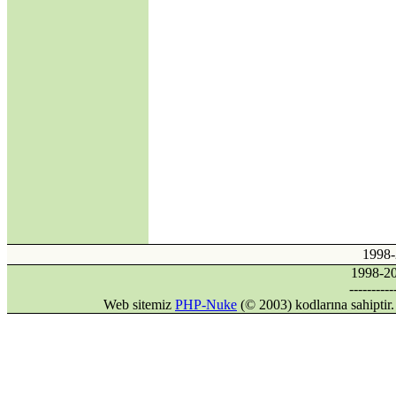
Kısmına Aykırılığı -2-
·
Kıbrıs'ın Türkiyesiz
AB üyeliği mümkün
mü?
·
Avrupa Birliği ve
Kıbrıs Konusu
·
Internet mi, İnternet
mi?
·
DİLDE, FİKİRDE,
İŞTE BİRLİK
(Gaspıralı ve
Türkistan)
·
İSMAİL
GASPIRALI'NIN
FİKİRLERİ
1998
·
Türkler ve İslamiyet
1998-
·
Alparslan Türkeş'in
----------
Din Anlayışı ve İslama
Web sitemiz
PHP-Nuke
(© 2003) kodlarına sahipti
Bakışı
·
Gök Tanrı
·
Şamanizm Meselesi
·
Ruhban Okulu neden
açılmamalı?