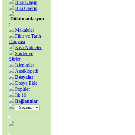
Bize Ulaşın
Bizi Önerin
Dökümantasyon
:
Makaleler
Fikir ve Tarih
Dünyası
Kısa Nükteler
Şairler ve
Şiirler
İzlenimler
Ansiklopedi
Dosyalar
Dosya Ekle
Popüler
İlk 10
Bağlantılar