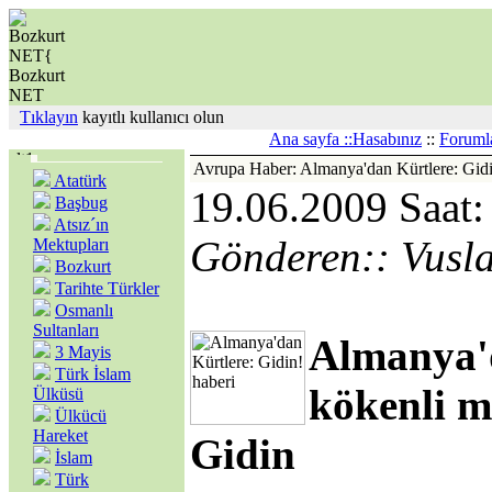
Tıklayın
kayıtlı kullanıcı olun
Ana sayfa ::
Hasabınız
::
Foruml
Avrupa Haber: Almanya'dan Kürtlere: Gid
Atatürk
19.06.2009 Saat:
Başbug
Atsız´ın
Gönderen:: Vusl
Mektupları
Bozkurt
Tarihte Türkler
Osmanlı
Sultanları
Almanya'
3 Mayis
Türk İslam
kökenli m
Ülküsü
Ülkücü
Hareket
Gidin
İslam
Türk