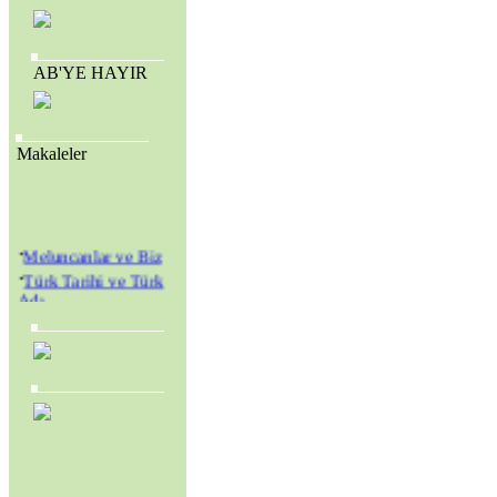
AB'YE HAYIR
Makaleler
·
Meluncanlar ve Biz
·
Türk Tarihi ve Türk
Adı
·
Amerikan Genç
Hristiyanlar Cemiyeti
(Y.M.C.A.) ve
Amerikan Kolejleri
·
SEVR YASALARI
MECLİS’TEN
GEÇİRİLEREK
TÜRKİYE YENİ BİR
KURTULUŞ