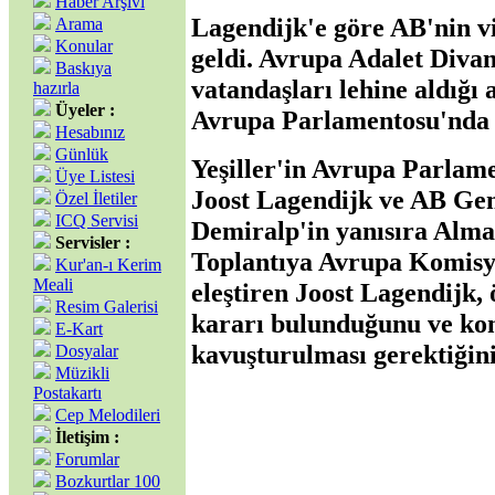
Haber Arşivi
Lagendijk'e göre AB'nin vi
Arama
Konular
geldi.
Avrupa Adalet Divan
Baskıya
vatandaşları lehine aldığı a
hazırla
Üyeler :
Avrupa Parlamentosu'nda t
Hesabınız
Günlük
Yeşiller'in Avrupa Parlam
Üye Listesi
Joost Lagendijk ve AB Gen
Özel İletiler
ICQ Servisi
Demiralp'in yanısıra Alma
Servisler :
Toplantıya Avrupa Komisy
Kur'an-ı Kerim
Meali
eleştiren Joost Lagendijk,
Resim Galerisi
kararı bulunduğunu ve ko
E-Kart
kavuşturulması gerektiğini 
Dosyalar
Müzikli
Postakartı
Cep Melodileri
İletişim :
Forumlar
Bozkurtlar 100