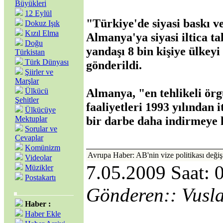
Büyükleri
12 Eylül
"Türkiye'de siyasi baskı v
Dokuz Işık
Kızıl Elma
Almanya'ya siyasi iltica t
Doğu
yandaşı 8 bin kişiye ülkeyi
Türkistan
Türk Dünyası
gönderildi.
Şiirler ve
Marşlar
Almanya, "en tehlikeli örg
Ülkücü
Şehitler
faaliyetleri 1993 yılından 
Ülkücüye
bir darbe daha indirmeye 
Mektuplar
Sorular ve
Cevaplar
Komünizm
Avrupa Haber: AB'nin vize politikası deği
Videolar
7.05.2009 Saat: 
Müzikler
Postakartı
Gönderen:: Vusl
Haber :
Haber Ekle