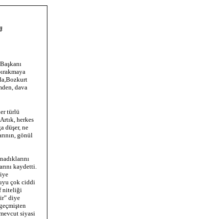
#
 Başkanı
 bırakmaya
ada,Bozkurt
imden, dava
er türlü
Artık, herkes
ğa düşer, ne
arının, gönül
nadıklarını
rını kaydetti.
iye
uyu çok ciddi
 niteliği
ir” diye
 geçmişten
mevcut siyasi