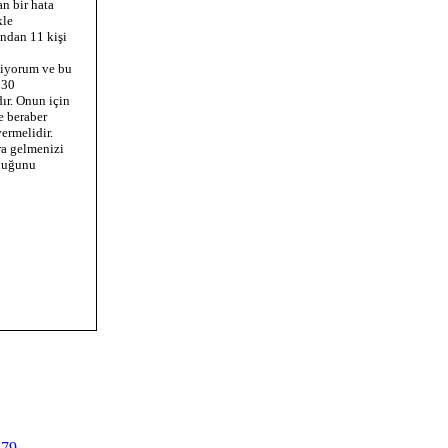
an bir hata
kle
ndan 11 kişi
tiyorum ve bu
 30
ır. Onun için
e beraber
ermelidir.
ra gelmenizi
lduğunu
379