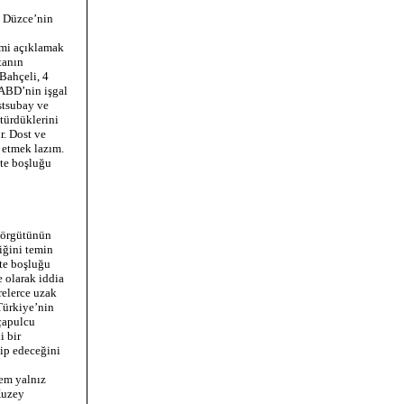
e Düzce’nin
imi açıklamak
tanın
 Bahçeli, 4
 ABD’nin işgal
stsubay ve
türdüklerini
r. Dost ve
l etmek lazım.
ite boşluğu
 örgütünün
iğini temin
ite boşluğu
e olarak iddia
relerce uzak
 Türkiye’nin
 çapulcu
i bir
vip edeceğini
hem yalnız
 Kuzey