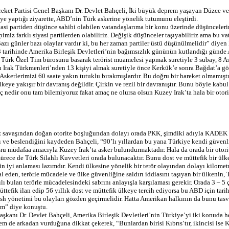
reket Partisi Genel Başkanı Dr. Devlet Bahçeli, İki büyük deprem yaşayan Düzce v
i’ye yaptığı ziyarette, ABD’nin Türk askerine yönelik tutumunu eleştirdi.
iyasi partiden düşünce sahibi olabilen vatandaşlarıma bir konu üzerinde düşünceler
imiz farklı siyasi partilerden olabiliriz. Değişik düşünceler taşıyabiliriz ama bu va
Bazı günler bazı olaylar vardır ki, bu her zaman partiler üstü düşünülmelidir” diyen
arihinde Amerika Birleşik Devletleri’nin bağımsızlık gününün kutlandığı günde
 Türk Özel Tim bürosunu basarak terörist muamelesi yapmak suretiyle 3 subay, 8 A
 Irak Türkmenleri’nden 13 kişiyi almak suretiyle önce Kerkük’e sonra Bağdat’a gö
“Askerlerimizi 60 saate yakın tutuklu bırakmışlardır. Bu doğru bir hareket olmamıştı
lkeye yakışır bir davranış değildir. Çirkin ve rezil bir davranıştır. Bunu böyle kabu
 nedir onu tam bilemiyoruz fakat amaç ne olursa olsun Kuzey Irak’ta hala bir otor
ez savaşından doğan otorite boşluğundan dolayı orada PKK, şimdiki adıyla KADEK
 ve beslendiğini kaydeden Bahçeli, “90’lı yıllardan bu yana Türkiye kendi güvenl
ru müdafaa amacıyla Kuzey Irak’ta asker bulundurmaktadır. Hala da orada bir otor
sürece de Türk Silahlı Kuvvetleri orada bulunacaktır. Bunu dost ve müttefik bir ülk
n iyi anlaması lazımdır. Kendi ülkesine yönelik bir terör olayından dolayı kilomet
al eden, terörle mücadele ve ülke güvenliğine saldırı iddiasını taşıyan bir ülkenin,
lı bulan terörle mücadelesindeki sabrını anlayışla karşılaması gerekir. Orada 3 – 5
tefik ilan edip 56 yıllık dost ve müttefik ülkeye tercih ediyorsa bu ABD için tarih
ush yönetimi bu olayları gözden geçirmelidir. Hatta Amerikan halkının da bunu tas
m” diye konuştu.
kanı Dr. Devlet Bahçeli, Amerika Birleşik Devletleri’nin Türkiye’yi iki konuda 
hem de arkadan vurduğuna dikkat çekerek, “Bunlardan birisi Kıbrıs’tır, ikincisi ise