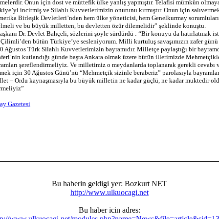
işmelerdir. Onun için dost ve müttefik ülke yanlış yapmıştır. Telafisi mümkün olmay
ürkiye’yi incitmiş ve Silahlı Kuvvetlerimizin onurunu kırmıştır. Onun için salıverme
merika Birleşik Devletleri’nden hem ülke yöneticisi, hem Genelkurmay sorumluları
lmeli ve bu büyük milletten, bu devletten özür dilemelidir” şeklinde konuştu.
kanı Dr. Devlet Bahçeli, sözlerini şöyle sürdürdü : “Bir konuyu da hatırlatmak is
 Çilimli’den bütün Türkiye’ye sesleniyorum. Milli kurtuluş savaşımızın zafer günü
30 Ağustos Türk Silahlı Kuvvetlerimizin bayramıdır. Milletçe paylaştığı bir bayramd
feri’nin kutlandığı günde başta Ankara olmak üzere bütün illerimizde Mehmetçikl
ramları şereflendirmeliyiz. Ve milletimiz o meydanlarda toplanarak gerekli cevabı v
ek için 30 Ağustos Günü’nü “Mehmetçik sizinle beraberiz” parolasıyla bayramla
llet – Ordu kaynaşmasıyla bu büyük milletin ne kadar güçlü, ne kadar muktedir o
rmeliyiz”
ay Gazetesi
Bu haberin geldigi yer: Bozkurt NET
http://www.ulkuocagi.net
Bu haber icin adres:
tp://www.ulkuocagi.net/modules.php?name=News&file=article&sid=1