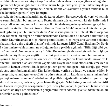
er türlü felakete ve sıkıntıya karşı önceden önlem almanın vazgeçilmez olduğudur
deprem, sel, heyelan gibi tabii afetlere maruz bölgelerde yerel yönetimlere büyük gö
ehirlerin büyüme stratejisini belirlerken, konut ve iş alanları açarken mutlaka bu t
saba katmaları gerekir” diye konuştu.
hçeli, afetler sonrası hazırlıklara da işaret ederek, Bu çerçevede de yerel yönetiml
e sorumlulukları bulunmaktadır. Tecrübelerimiz göstermektedir ki afet hallerinde k
ması, sivil savunma, arama kurtarma, acil müdahale organizasyonlarının gerçekleşti
aza indirmektedir. Elbetteki insan oğlunun Cenab-ı Allah’tan gelecek bir afeti enge
rmak gibi bir gücü bulunmamaktadır. Ama insanoğlunun bu tür felaketlere karşı hazı
nde bir mani, bir engel de bulunmamaktadır. Önemli olan bu tür afet hallerinde kay
nidir. Unutulmamalı ki hiçbir hatır gönül ilişkisi, hiçbir siyasi veya ticari beklenti
n hayatından daha değerli olamaz” şeklinde konuştu. MHP Genel Başkanı Dr. Devle
 yönetimlere yaklaşımının ne olduğunu da şu şekilde açıkladı: “Bilindiği gibi yer
in yönetime doğrudan yansıyan yüzüdür. Bu anlamıyla da yerel yönetimlerin işi ge
ynaklarla büyük ve çok çeşitli hizmetleri yerine getirmeleri zarureti bulunmaktadır.
iyoruz ki belediyelerimiz halkın beklenti ve ihtiyaçları ve kendi maddi imkan ve 
öncelikli hizmet alanları tercihi yapmalıdır. Kaynakları israf etmeksizin, emekleri 
 sürekli hizmet üretmelidir. Seçimle gelinen görevlerin genelinde olduğu gibi yere
de süre sınırı bulunmaktadır. Kim ki kendisine verilen bu fırsatı ve emanet edilen 
erine getirir, vatandaşın teveccühü ile görev süresini bir kez daha uzatma imkanı bu
iye başkanlarımızdan bu sürelerini en iyi şekilde değerlendirmelerini istiyoruz. He
 dolu dolu geçsin, halkla iç içe ve hizmetle geçsin. Şehirlerin çehreleri onlarla birli
sın. Halkın ihtiyaçları cevap bulsun. Şehirleri şehir yapan, büyümesini temin eden u
 ve tarihi dokuyu zedelemeksizin gelişmesini temin edecek iş ve istihdam imkanları
 önlemleri almak gelmektedir.”
dan vurdu