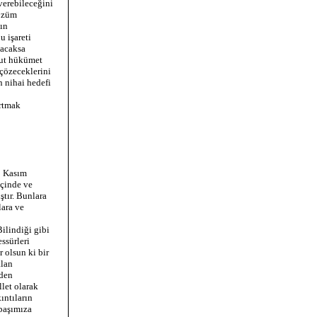
 verebileceğini
çözüm
ın
u işareti
nacaksa
cut hükümet
 çözeceklerini
n nihai hedefi
artmak
2 Kasım
içinde ve
tır. Bunlara
lara ve
ilindiği gibi
ssürleri
 olsun ki bir
alan
eden
llet olarak
ıntıların
 başımıza