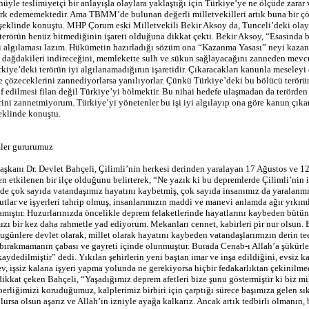
nüyle teslimiyetçi bir anlayışla olaylara yaklaştığı için Türkiye’ye ne ölçüde zarar
rk edememektedir. Ama TBMM’de bulunan değerli milletvekilleri artık buna bir 
 şeklinde konuştu. MHP Çorum eski Milletvekili Bekir Aksoy da, Tunceli’deki olay
terörün henüz bitmediğinin işareti olduğuna dikkat çekti. Bekir Aksoy, “Esasında b
 algılaması lazım. Hükümetin hazırladığı sözüm ona “Kazanma Yasası” neyi kaza
 dağdakileri indireceğini, memlekette sulh ve sükun sağlayacağını zanneden mev
rkiye’deki terörün iyi algılanamadığının işaretidir. Çıkaracakları kanunla meseleyi
e çözeceklerini zannediyorlarsa yanılıyorlar. Çünkü Türkiye’deki bu bölücü terörü
af edilmesi filan değil Türkiye’yi bölmektir. Bu nihai hedefe ulaşmadan da terörden
ini zannetmiyorum. Türkiye’yi yönetenler bu işi iyi algılayıp ona göre kanun çık
eklinde konuştu.
mler gururumuz
kanı Dr. Devlet Bahçeli, Çilimli’nin herkesi derinden yaralayan 17 Ağustos ve 1
n etkilenen bir ilçe olduğunu belirterek, “Ne yazık ki bu depremlerde Çilimli’nin 
de çok sayıda vatandaşımız hayatını kaybetmiş, çok sayıda insanımız da yaralanmış
utlar ve işyerleri tahrip olmuş, insanlarımızın maddi ve manevi anlamda ağır yıkım
amıştır. Huzurlarınızda öncelikle deprem felaketlerinde hayatlarını kaybeden bütün
ızı bir kez daha rahmetle yad ediyorum. Mekanları cennet, kabirleri pir nur olsun. B
ugünlere devlet olarak, millet olarak hayatını kaybeden vatandaşlarımızın derin tee
z bırakmamanın çabası ve gayreti içinde olunmuştur. Burada Cenab-ı Allah’a şükürler
aydedilmiştir” dedi. Yıkılan şehirlerin yeni baştan imar ve inşa edildiğini, evsiz k
ev, işsiz kalana işyeri yapma yolunda ne gerekiyorsa hiçbir fedakarlıktan çekinilm
dikkat çeken Bahçeli, “Yaşadığımız deprem afetleri bize şunu göstermiştir ki biz mi
berliğimizi koruduğumuz, kalplerimiz birbiri için çarptığı sürece başımıza gelen sık
lursa olsun aşarız ve Allah’ın izniyle ayağa kalkarız. Ancak artık tedbirli olmanın,