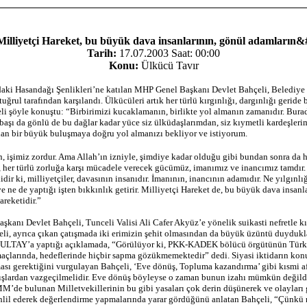
Milliyetçi Hareket, bu büyük dava insanlarının, gönül adamların&
Tarih:
17.07.2003 Saat: 00:00
Konu:
Ülkücü Tavır
aki Hasandağı Şenlikleri’ne katılan MHP Genel Başkanı Devlet Bahçeli, Belediye
uğrul tarafından karşılandı. Ülkücüleri artık her türlü kırgınlığı, dargınlığı geride
li şöyle konuştu: “Birbirimizi kucaklamanın, birlikte yol almanın zamanıdır. Bur
aşı da gönlü de bu dağlar kadar yüce siz ülküdaşlarımdan, siz kıymetli kardeşler
an bir büyük buluşmaya doğru yol almanızı bekliyor ve istiyorum.
 işimiz zordur. Ama Allah’ın izniyle, şimdiye kadar olduğu gibi bundan sonra da h
, her türlü zorluğa karşı mücadele verecek gücümüz, imanımız ve inancımız tamdır. 
idir ki, milliyetçiler, davasının insanıdır. İmanının, inancının adamıdır. Ne yılgınlı
ve ne de yaptığı işten bıkkınlık getirir. Milliyetçi Hareket de, bu büyük dava insanl
areketidir.”
kanı Devlet Bahçeli, Tunceli Valisi Ali Cafer Akyüz’e yönelik suikasti nefretle kı
eli, ayrıca çıkan çatışmada iki erimizin şehit olmasından da büyük üzüntü duydukla
ULTAY’a yaptığı açıklamada, “Görülüyor ki, PKK-KADEK bölücü örgütünün Türk
açlarında, hedeflerinde hiçbir sapma gözükmemektedir” dedi. Siyasi iktidarın kon
ması gerektiğini vurgulayan Bahçeli, ‘Eve dönüş, Topluma kazandırma’ gibi kısmi af
ışlardan vazgeçilmelidir. Eve dönüş böyleyse o zaman bunun izahı mümkün değild
’de bulunan Milletvekillerinin bu gibi yasaları çok derin düşünerek ve olayları
hlil ederek değerlendirme yapmalarında yarar gördüğünü anlatan Bahçeli, “Çünkü 