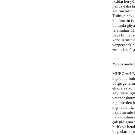
iktidar her yö
henüz daha fa
getirmelidir”
Türkiye’deki 
hükümetin iyi
bununla güya
tarafından Tü
veya bir nebz
kendilerinin 
vazgeçecekler
zorundalar” ş
Yerel yöneti
MHP Genel Baş
depremlerinde
bölge genelin
ek olarak kon
kayıplara uğr
vatandaşlarım
o günlerden b
dışında bir i
hayli mesafe k
vatandaşlara 
çalışıldığına 
birlik ve bera
boyutları ne o