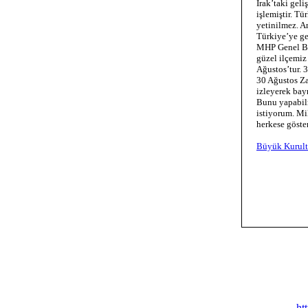
Irak’taki gel
işlemiştir. T
yetinilmez. A
Türkiye’ye ge
MHP Genel Baş
güzel ilçemiz
Ağustos’tur. 
30 Ağustos Za
izleyerek bay
Bunu yapabilm
istiyorum. Mi
herkese göste
Büyük Kurult
ht