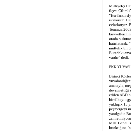
Milliyetçi Ha
ilçesi Çiliml
“Her farklı s
istiyorum. Hep
evlatlarıyız. 
Temmuz 2003 t
kuvvetlerinin
orada bulunan
hatırlatarak, 
müttefik bir ü
Buradaki amaç
vardır” dedi.
PKK YUVASI
Birinci Körf
yuvalandığını
amacıyla, meş
devam ettiği 
edilen ABD’ni
bir ülkeyi işg
yaklaşık 15 yı
peşmergeyi müt
yanılgıdır. B
zannetmiyoru
MHP Genel Baş
bıraktığına, 