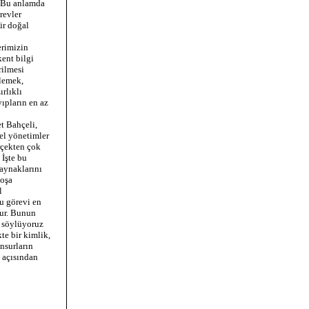
. Bu anlamda
revler
ür doğal
erimizin
ent bilgi
rilmesi
llemek,
rlıklı
ıpların en az
t Bahçeli,
el yönetimler
rçekten çok
 İşte bu
kaynaklarını
boşa
l
bu görevi en
lur. Bunun
p söylüyoruz
kte bir kimlik,
nsurların
 açısından