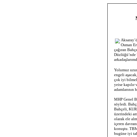
Aksaray’d
Osman Ert
çağıran Bahçe
Düzlüğü’nde b
arkadaşlarımd
Yolumuz uzun,
engeli aşacak
çok iyi bilmel
yeise kapılır 
adamlarının h
MHP Genel Baş
söyledi. Bahç
Bahçeli, KUR
üzerindeki am
olarak ele al
içeren davran
konuştu. TBMM
bugüne iyi ta