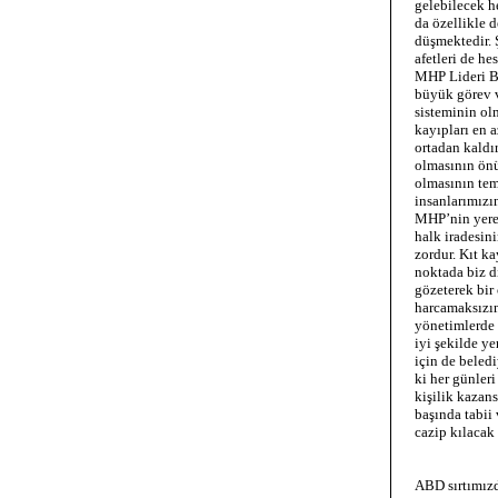
gelebilecek h
da özellikle 
düşmektedir. Ş
afetleri de he
MHP Lideri Ba
büyük görev v
sisteminin ol
kayıpları en 
ortadan kaldı
olmasının önü
olmasının temi
insanlarımızı
MHP’nin yerel
halk iradesin
zordur. Kıt ka
noktada biz d
gözeterek bir 
harcamaksızın
yönetimlerde 
iyi şekilde y
için de beled
ki her günleri
kişilik kazan
başında tabii
cazip kılacak
ABD sırtımız