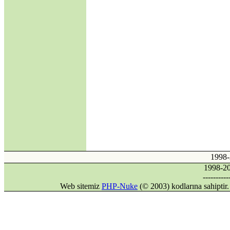
·
Kıbrıs'ın Türkiyesiz
AB üyeliği mümkün
mü?
·
Avrupa Birliği ve
Kıbrıs Konusu
·
Internet mi, İnternet
mi?
·
DİLDE, FİKİRDE,
İŞTE BİRLİK
(Gaspıralı ve
Türkistan)
·
İSMAİL
GASPIRALI'NIN
FİKİRLERİ
·
Türkler ve İslamiyet
1998
·
Alparslan Türkeş'in
1998-
Din Anlayışı ve İslama
----------
Bakışı
Web sitemiz
PHP-Nuke
(© 2003) kodlarına sahipti
·
Gök Tanrı
·
Şamanizm Meselesi
·
Ruhban Okulu neden
açılmamalı?