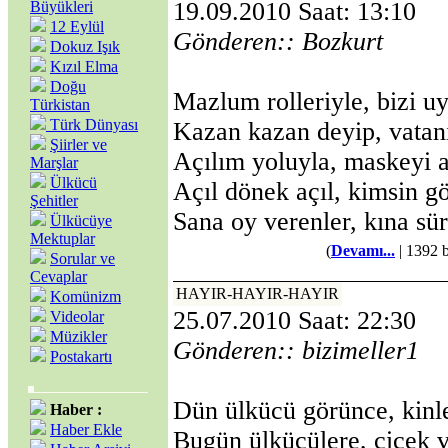
19.09.2010 Saat: 13:10
Büyükleri
12 Eylül
Gönderen:: Bozkurt
Dokuz Işık
Kızıl Elma
Doğu
Mazlum rolleriyle, bizi uy
Türkistan
Türk Dünyası
Kazan kazan deyip, vatanı
Şiirler ve
Açılım yoluyla, maskeyi a
Marşlar
Ülkücü
Açıl dönek açıl, kimsin gö
Şehitler
Sana oy verenler, kına sür
Ülkücüye
Mektuplar
(
Devamı...
| 1392 
Sorular ve
Cevaplar
HAYIR-HAYIR-HAYIR
Komünizm
25.07.2010 Saat: 22:30
Videolar
Müzikler
Gönderen:: bizimeller1
Postakartı
Dün ülkücü görünce, kinle
Haber :
Haber Ekle
Bugün ülkücülere, çiçek 