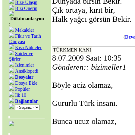
Dünyada birsin Bekir.
Bize Ulaşın
Bizi Önerin
Çık ortaya, kırıt bir,
Halk yağcı görsün Bekir.
Dökümantasyon
:
Makaleler
Fikir ve Tarih
(
Deva
Dünyası
Kısa Nükteler
TÜRKMEN KANI
Şairler ve
8.07.2009 Saat: 10:35
Şiirler
İzlenimler
Gönderen:: bizimeller1
Ansiklopedi
Dosyalar
Dosya Ekle
Böyle aciz olamaz,
Popüler
İlk 10
Bağlantılar
Gururlu Türk insanı.
Bunca ucuz olamaz,