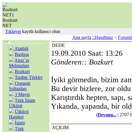
Tıklayın
kayıtlı kullanıcı olun
Ana sayfa ::
Hasabınız
::
Foruml
DEDE
Atatürk
19.09.2010 Saat: 13:26
Başbug
Atsız´ın
Gönderen:: Bozkurt
Mektupları
Bozkurt
Tarihte Türkler
İyiki görmedin, bizim zam
Osmanlı
Bu devir bizlere, zor oldu
Sultanları
3 Mayis
Karıştırdık hepten, sapı, 
Türk İslam
Yıkanda, yapanda, bir old
Ülküsü
Ülkücü
(
Devamı...
| 2707 
Hareket
İslam
AÇILIM
Türk