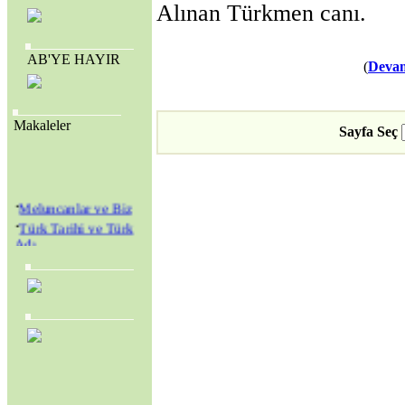
Alınan Türkmen canı.
AB'YE HAYIR
(
Devam
Makaleler
Sayfa Seç
·
Meluncanlar ve Biz
·
Türk Tarihi ve Türk
Adı
·
Amerikan Genç
Hristiyanlar Cemiyeti
(Y.M.C.A.) ve
Amerikan Kolejleri
·
SEVR YASALARI
MECLİS’TEN
GEÇİRİLEREK
TÜRKİYE YENİ BİR
KURTULUŞ