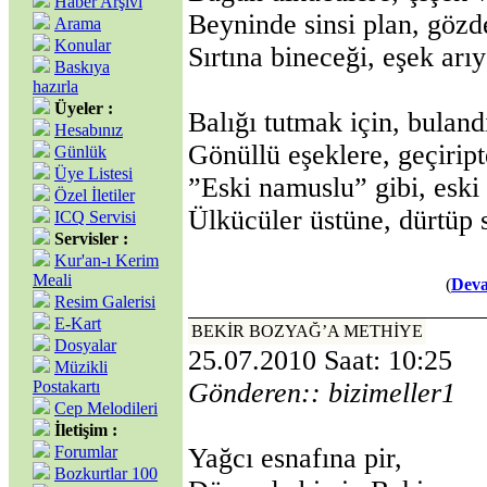
Haber Arşivi
Beyninde sinsi plan, gözd
Arama
Konular
Sırtına bineceği, eşek ar
Baskıya
hazırla
Üyeler :
Balığı tutmak için, bulandı
Hesabınız
Gönüllü eşeklere, geçiript
Günlük
Üye Listesi
”Eski namuslu” gibi, eski 
Özel İletiler
Ülkücüler üstüne, dürtüp
ICQ Servisi
Servisler :
Kur'an-ı Kerim
Meali
(
Deva
Resim Galerisi
E-Kart
BEKİR BOZYAĞ’A METHİYE
Dosyalar
25.07.2010 Saat: 10:25
Müzikli
Postakartı
Gönderen:: bizimeller1
Cep Melodileri
İletişim :
Forumlar
Yağcı esnafına pir,
Bozkurtlar 100